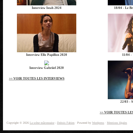
Interview Istah 2024
18/04 - Le B
Interview Ello Papillon 2020
11/04 -
Interview Gabriiel 2020
>> VOIR TOUTES LES INTERVIEWS
22/03 - S
>> VOIR TOUTES L
Copyright © 2026
La scène mâconnaise
-
Dubois Fabien
· Powered by
Wordpress
·
Mentions légales