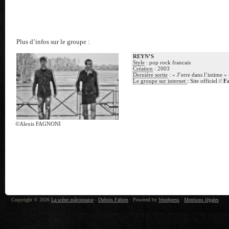
Plus d’infos sur le groupe :
REYN’S
Style
: pop rock francais
Création
: 2003
Dernière sortie
: « J’erre dans l’intime »
Le groupe sur internet
: Site officiel //
F
©Alexis FAGNONI
Copyright © 2026
La scène mâconnaise
-
Dubois Fabien
· Powered by
Wordpress
·
Mentions légales