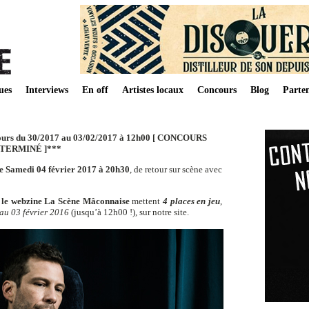
ues
Interviews
En off
Artistes locaux
Concours
Blog
Parten
rs du 30/2017 au 03/02/2017 à 12h00 [ CONCOURS
TERMINÉ ]***
e Samedi 04 février 2017 à 20h30
, de retour sur scène avec
t le webzine La Scène Mâconnaise
mettent
4 places en jeu
,
 au 03 février 2016
(jusqu’à 12h00 !), sur notre site.