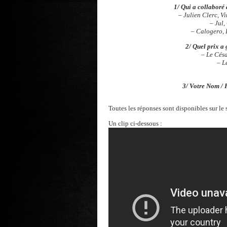
1/ Qui a collabor
– Julien Clerc, V
– Jul,
– Calogero, P
2/ Quel prix a
– Le Césa
– L
3/ Votre Nom / P
Toutes les réponses sont disponibles sur le s
Un clip ci-dessous :