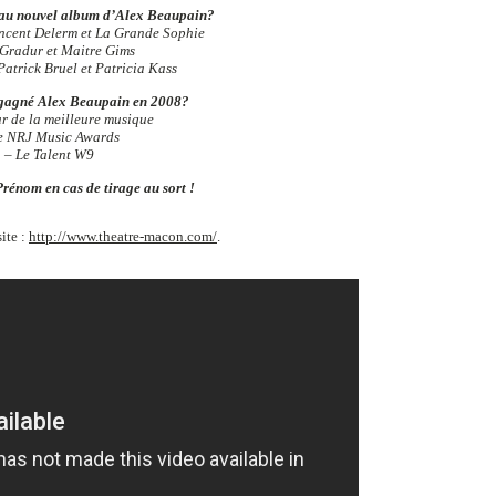
é au nouvel album d’Alex Beaupain?
incent Delerm et La Grande Sophie
 Gradur et Maitre Gims
atrick Bruel et Patricia Kass
 gagné Alex Beaupain en 2008?
r de la meilleure musique
e NRJ Music Awards
– Le Talent W9
rénom en cas de tirage au sort !
ite :
http://www.theatre-macon.com/
.