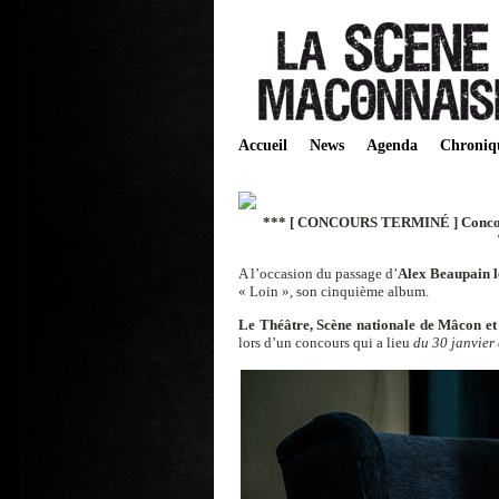
Accueil
News
Agenda
Chroniq
*** [ CONCOURS TERMINÉ ] Concou
A l’occasion du passage d’
Alex Beaupain l
« Loin », son cinquième album.
Le Théâtre, Scène nationale de Mâcon e
lors d’un concours qui a lieu
du 30 janvier