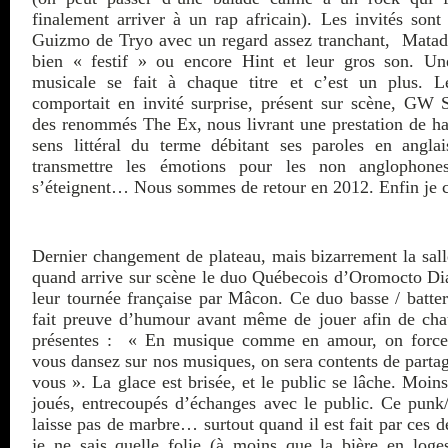
finalement arriver à un rap africain). Les invités sont
Guizmo de Tryo avec un regard assez tranchant, Matad
bien « festif » ou encore Hint et leur gros son. Un
musicale se fait à chaque titre et c’est un plus. 
comportait en invité surprise, présent sur scène, GW 
des renommés The Ex, nous livrant une prestation de hau
sens littéral du terme débitant ses paroles en anglai
transmettre les émotions pour les non anglophon
s’éteignent… Nous sommes de retour en 2012. Enfin je c
Dernier changement de plateau, mais bizarrement la salle
quand arrive sur scène le duo Québecois d’Oromocto Di
leur tournée française par Mâcon. Ce duo basse / batter
fait preuve d’humour avant même de jouer afin de chau
présentes : « En musique comme en amour, on force 
vous dansez sur nos musiques, on sera contents de part
vous ». La glace est brisée, et le public se lâche. Moins
joués, entrecoupés d’échanges avec le public. Ce punk
laisse pas de marbre… surtout quand il est fait par ces d
je ne sais quelle folie (à moins que la bière en loge