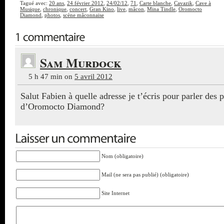
Tagué avec:
20 ans
,
24 février 2012
,
24/02/12
,
71
,
Carte blanche
,
Cavazik
,
Cave à
Musique
,
chronique
,
concert
,
Gran Kino
,
live
,
mâcon
,
Mina Tindle
,
Oromocto
Diamond
,
photos
,
scène mâconnaise
Sam Murdock
5 h 47 min
on
5 avril 2012
Salut Fabien à quelle adresse je t’écris pour parler des 
d’Oromocto Diamond?
Nom (obligatoire)
Mail (ne sera pas publié) (obligatoire)
Site Internet