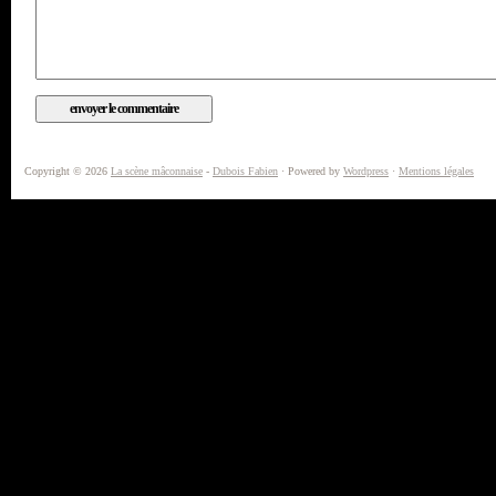
Copyright © 2026
La scène mâconnaise
-
Dubois Fabien
· Powered by
Wordpress
·
Mentions légales