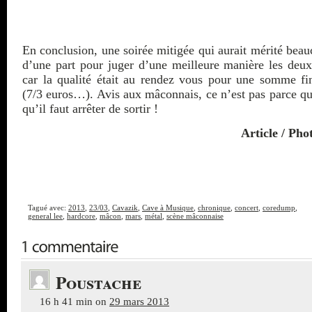
En conclusion, une soirée mitigée qui aurait mérité beau
d’une part pour juger d’une meilleure manière les deux
car la qualité était au rendez vous pour une somme fi
(7/3 euros…). Avis aux mâconnais, ce n’est pas parce qu’
qu’il faut arrêter de sortir !
Article / Phot
Tagué avec:
2013
,
23/03
,
Cavazik
,
Cave à Musique
,
chronique
,
concert
,
coredump
,
general lee
,
hardcore
,
mâcon
,
mars
,
métal
,
scène mâconnaise
Poustache
16 h 41 min
on
29 mars 2013