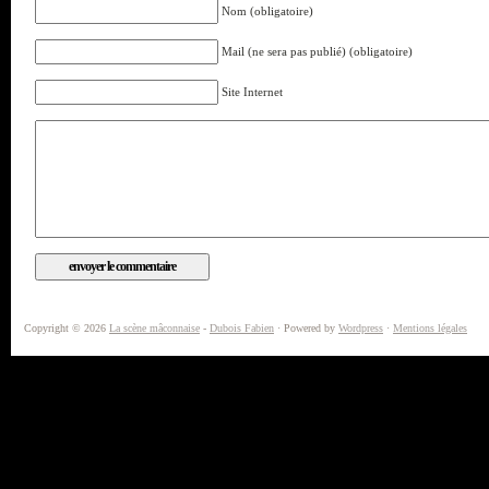
Nom (obligatoire)
Mail (ne sera pas publié) (obligatoire)
Site Internet
Copyright © 2026
La scène mâconnaise
-
Dubois Fabien
· Powered by
Wordpress
·
Mentions légales