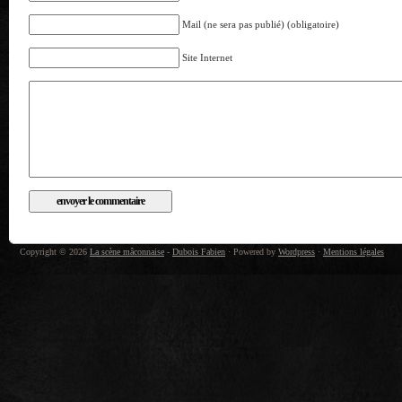
Mail (ne sera pas publié) (obligatoire)
Site Internet
Copyright © 2026
La scène mâconnaise
-
Dubois Fabien
· Powered by
Wordpress
·
Mentions légales