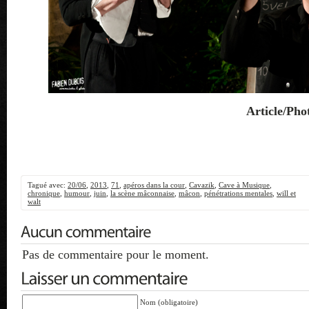
Article/Pho
Tagué avec:
20/06
,
2013
,
71
,
apéros dans la cour
,
Cavazik
,
Cave à Musique
,
chronique
,
humour
,
juin
,
la scène mâconnaise
,
mâcon
,
pénétrations mentales
,
will et
walt
Pas de commentaire pour le moment.
Nom (obligatoire)