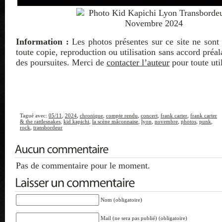
Information :
Les photos présentes sur ce site ne sont 
toute copie, reproduction ou utilisation sans accord préa
des poursuites. Merci de
contacter l’auteur
pour toute util
Tagué avec:
05/11
,
2024
,
chronique
,
compte rendu
,
concert
,
frank carter
,
frank carter
& the rattlesnakes
,
kid kapichi
,
la scène mâconnaise
,
lyon
,
novembre
,
photos
,
punk
,
rock
,
transbordeur
Pas de commentaire pour le moment.
Nom (obligatoire)
Mail (ne sera pas publié) (obligatoire)