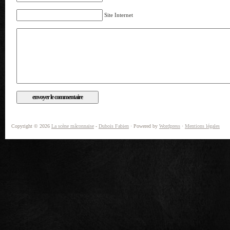
Site Internet
Copyright © 2026
La scène mâconnaise
-
Dubois Fabien
· Powered by
Wordpress
·
Mentions légales