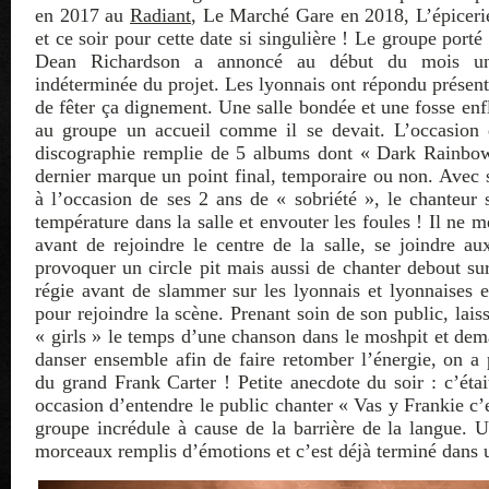
en 2017 au
Radiant
, Le Marché Gare en 2018, L’épicer
et ce soir pour cette date si singulière ! Le groupe porté
Dean Richardson a annoncé au début du mois u
indéterminée du projet. Les lyonnais ont répondu présent
de fêter ça dignement. Une salle bondée et une fosse en
au groupe un accueil comme il se devait. L’occasion 
discographie remplie de 5 albums dont « Dark Rainbow 
dernier marque un point final, temporaire ou non. Avec
à l’occasion de ses 2 ans de « sobriété », le chanteur s
température dans la salle et envouter les foules ! Il ne 
avant de rejoindre le centre de la salle, se joindre au
provoquer un circle pit mais aussi de chanter debout sur
régie avant de slammer sur les lyonnais et lyonnaises et
pour rejoindre la scène. Prenant soin de son public, lais
« girls » le temps d’une chanson dans le moshpit et de
danser ensemble afin de faire retomber l’énergie, on a 
du grand Frank Carter ! Petite anecdote du soir : c’étai
occasion d’entendre le public chanter « Vas y Frankie c’
groupe incrédule à cause de la barrière de la langue. U
morceaux remplis d’émotions et c’est déjà terminé dans u