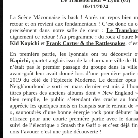
05/11/2024
La Scène Mâconnaise is back ! Après un repos bien mér
retour et on revient aux fondamentaux ! C’est donc du 
précisément dans notre salle de cœur :
Le Transbor
dignement ce retour ! Au programme : du rock d’outre 
Kid Kapichi
et
Frank Carter & the Rattlesnakes
, c’es
En première partie, les lyonnais ont pu découvrir 
Kapichi,
quartet anglais issu de la charmante ville de Ha
n’était pas le premier passage du groupe dans la vill
avant-goût leur avait donné lors d’une première partie
2019 du côté de l’Epicerie Moderne. Le dernier opu
Neighbourhood » sorti en mars dernier est mis à l’hon
titres phares des anciens albums dont « New England » 
bien remplie, le public s’étendant des crashs au fon
apprécie les quelques mots en français sur le refrain de
», saupoudrés d’une bonne énergie rock pour débuter la 
efficace pour une courte première partie avec le dan
suivi de l’électrique « Smash the Gaff » et c’est déjà fin
dois l’avouer c’est une jolie découverte !