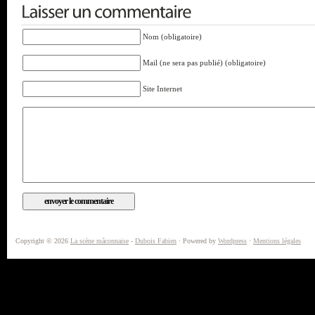
Nom (obligatoire)
Mail (ne sera pas publié) (obligatoire)
Site Internet
Copyright © 2026
La scène mâconnaise
-
Dubois Fabien
· Powered by
Wordpress
·
Mentions légales