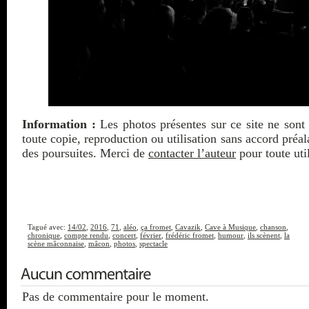
Information :
Les photos présentes sur ce site ne sont 
toute copie, reproduction ou utilisation sans accord préa
des poursuites. Merci de
contacter l’auteur
pour toute util
Tagué avec:
14/02
,
2016
,
71
,
aléo
,
ça fromet
,
Cavazik
,
Cave à Musique
,
chanson
,
chronique
,
compte rendu
,
concert
,
février
,
frédéric fromet
,
humour
,
ils scènent
,
la
scène mâconnaise
,
mâcon
,
photos
,
spectacle
Pas de commentaire pour le moment.