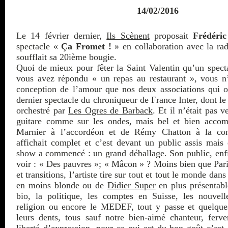
14/02/2016
Le 14 février dernier,
Ils Scènent
proposait
Frédéri
spectacle «
Ça Fromet !
» en collaboration avec la rad
soufflait sa 20ième bougie.
Quoi de mieux pour fêter la Saint Valentin qu’un spec
vous avez répondu « un repas au restaurant », vous 
conception de l’amour que nos deux associations qui o
dernier spectacle du chroniqueur de France Inter, dont l
orchestré par
Les Ogres de Barback
. Et il n’était pas v
guitare comme sur les ondes, mais bel et bien acco
Marnier à l’accordéon et de Rémy Chatton à la cont
affichait complet et c’est devant un public assis mais
show a commencé : un grand déballage. Son public, enfi
voir : « Des pauvres »; « Mâcon » ? Moins bien que Pari
et transitions, l’artiste tire sur tout et tout le monde dan
en moins blonde ou de
Didier Super
en plus présentabl
bio, la politique, les comptes en Suisse, les nouvell
religion ou encore le MEDEF, tout y passe et quelques
leurs dents, tous sauf notre bien-aimé chanteur, ferv
liberté d’expression, pour ce qui est du bon goût c’est