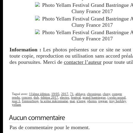
Information :
Les photos présentes sur ce site ne sont 
toute copie, reproduction ou utilisation sans accord préa
des poursuites. Merci de
contacter l’auteur
pour toute util
Tagué avec:
11ième édition
,
19/05
,
2017
,
71
,
abbaye
,
chronique
,
cluny
,
compte
rendu
,
concert
,
dub
,
édition 2017
,
electro
,
festival
,
grand bastringue
,
i woks sound
,
jour 1
,
l'entourloop
,
la scène mâconnaise
,
mai
,
n'zeng
,
photos
,
reggae
,
troy berkley
,
yellam
Pas de commentaire pour le moment.