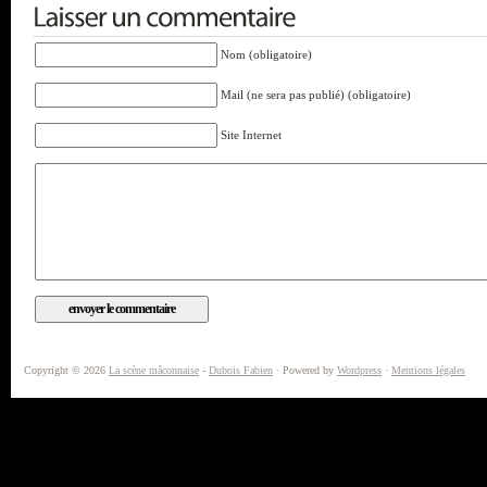
Nom (obligatoire)
Mail (ne sera pas publié) (obligatoire)
Site Internet
Copyright © 2026
La scène mâconnaise
-
Dubois Fabien
· Powered by
Wordpress
·
Mentions légales