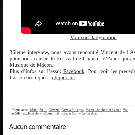
Voir sur Dailymotion
36ième interview, nous avons rencontré Vincent de l
pour nous causer du Festival de Chair et d’Acier qui au
Musique de Mâcon.
Plus d’infos sur l’asso:
Facebook
. Pour voir les précé
l’asso chroniqués :
cliquez ici
Tagué avec:
15/04
,
2014
,
Cavazik
,
Cave à Musique
,
festival de chair et d'acier
,
fête
médiévale
,
interview
,
mâcon
,
mai
,
mars
,
métal
,
wake up dead