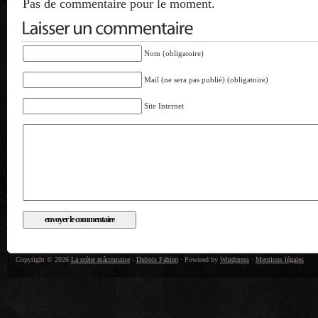
Pas de commentaire pour le moment.
Nom (obligatoire)
Mail (ne sera pas publié) (obligatoire)
Site Internet
Copyright © 2026
La scène mâconnaise
-
Dubois Fabien
· Powered by
Wordpress
·
Mentions légales