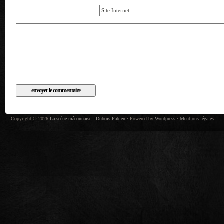
Site Internet
Copyright © 2026
La scène mâconnaise
-
Dubois Fabien
· Powered by
Wordpress
·
Mentions légales