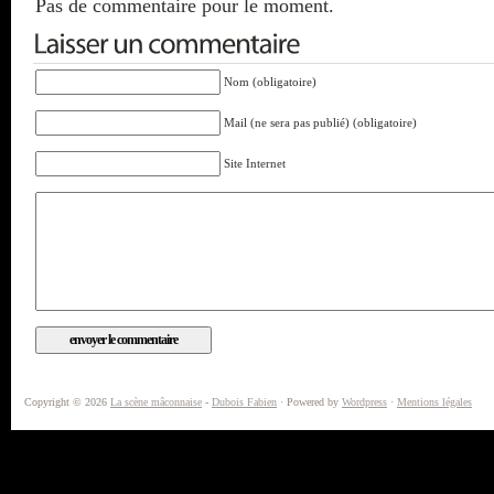
Pas de commentaire pour le moment.
Nom (obligatoire)
Mail (ne sera pas publié) (obligatoire)
Site Internet
Copyright © 2026
La scène mâconnaise
-
Dubois Fabien
· Powered by
Wordpress
·
Mentions légales