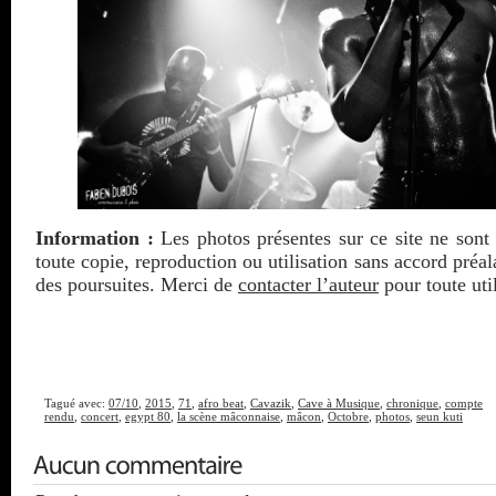
Information :
Les photos présentes sur ce site ne sont 
toute copie, reproduction ou utilisation sans accord préa
des poursuites. Merci de
contacter l’auteur
pour toute util
Tagué avec:
07/10
,
2015
,
71
,
afro beat
,
Cavazik
,
Cave à Musique
,
chronique
,
compte
rendu
,
concert
,
egypt 80
,
la scène mâconnaise
,
mâcon
,
Octobre
,
photos
,
seun kuti