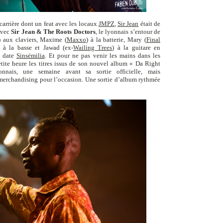
arrière dont un feat avec les locaux
JMPZ
,
Sir Jean
était de
Avec
Sir Jean & The Roots Doctors
, le lyonnais s’entour de
) aux claviers, Maxime (
Maxxo
) à la batterie, Mary (
Final
 à la basse et Jawad (ex-
Wailing Trees
) à la guitare en
e date
Sinsémilia
. Et pour ne pas venir les mains dans les
etite heure les titres issus de son nouvel album « Da Right
ais, une semaine avant sa sortie officielle, mais
merchandising pour l’occasion. Une sortie d’album rythmée