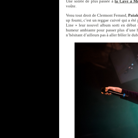
Une soirée de plus passée à
la Cave à M
voûte.
Venu tout droit de Clermont Ferrand,
Païa
up fourni, c’est un reggae cuivré qui a été
Line » leur nouvel album sorti en début 
humeur ambiante pour passer plus d’une h
n’hésitant d’ailleurs pas à aller frôler le d