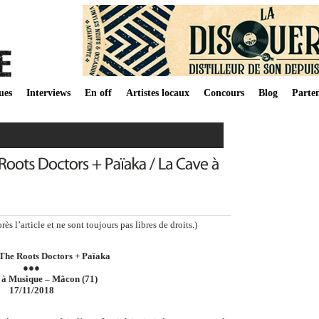
ues
Interviews
En off
Artistes locaux
Concours
Blog
Parten
s l’article et ne sont toujours pas libres de droits.)
The Roots Doctors + Païaka
●●●
 à Musique – Mâcon (71)
17/11/2018