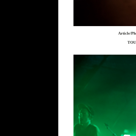
Article/Ph
TOU