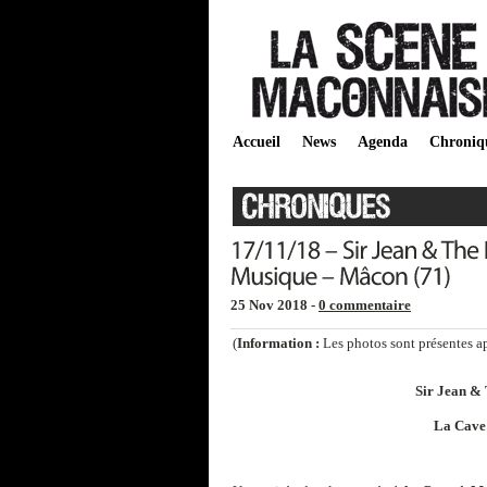
Accueil
News
Agenda
Chroniq
25 Nov 2018 -
0 commentaire
(
Information :
Les photos sont présentes aprè
Sir Jean & 
La Cave