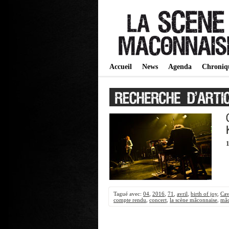
Accueil
News
Agenda
Chroniq
1
Tagué avec:
04
,
2016
,
71
,
avril
,
birth of joy
,
Cav
compte rendu
,
concert
,
la scène mâconnaise
,
mâ