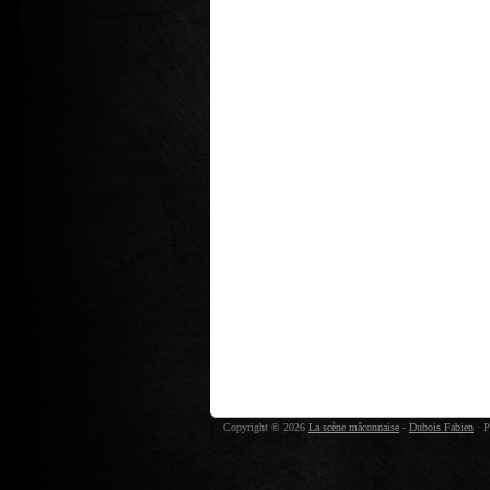
Copyright © 2026
La scène mâconnaise
-
Dubois Fabien
· P