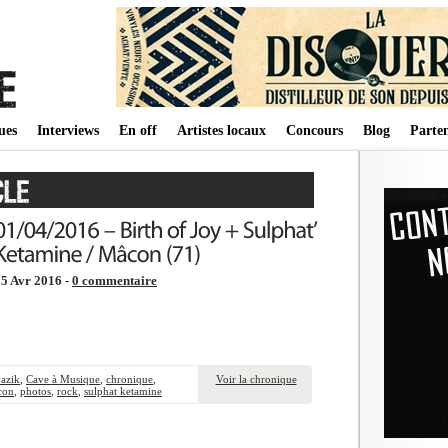
ues
Interviews
En off
Artistes locaux
Concours
Blog
Parten
5 Avr 2016 -
0 commentaire
azik
,
Cave à Musique
,
chronique
,
Voir la chronique
con
,
photos
,
rock
,
sulphat ketamine