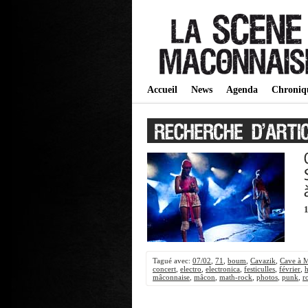
Accueil
News
Agenda
Chroniq
Tagué avec:
07/02
,
71
,
boum
,
Cavazik
,
Cave à 
concert
,
electro
,
electronica
,
festiculles
,
février
,
mâconnaise
,
mâcon
,
math-rock
,
photos
,
punk
,
r