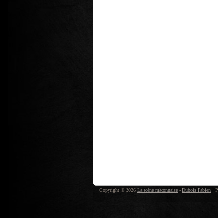
Copyright © 2026
La scène mâconnaise
-
Dubois Fabien
· P