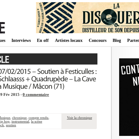
ues
Interviews
En off
Artistes locaux
Concours
Blog
Parten
19 Fév 2015 -
0 commentaire
Musique
,
chronique
,
compte rendu
,
Voir la chronique
hip hop
,
instrumental
,
la scène
ock
,
soutien