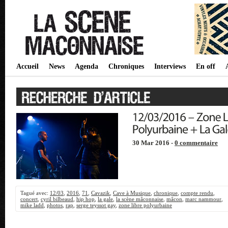
Accueil
News
Agenda
Chroniques
Interviews
En off
30 Mar 2016 -
0 commentaire
Tagué avec:
12/03
,
2016
,
71
,
Cavazik
,
Cave à Musique
,
chronique
,
compte rendu
,
concert
,
cyril bilbeaud
,
hip hop
,
la gale
,
la scène mâconnaise
,
mâcon
,
marc nammour
,
mike ladd
,
photos
,
rap
,
serge teyssot gay
,
zone libre polyurbaine