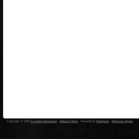
Copyright © 2026
La scène mâconnaise
-
Dubois Fabien
· Powered by
Wordpress
·
Mentions légales