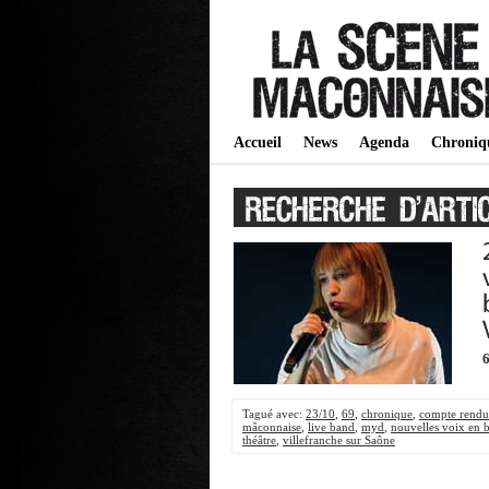
Accueil
News
Agenda
Chroniq
Tagué avec:
23/10
,
69
,
chronique
,
compte rendu
mâconnaise
,
live band
,
myd
,
nouvelles voix en b
théâtre
,
villefranche sur Saône