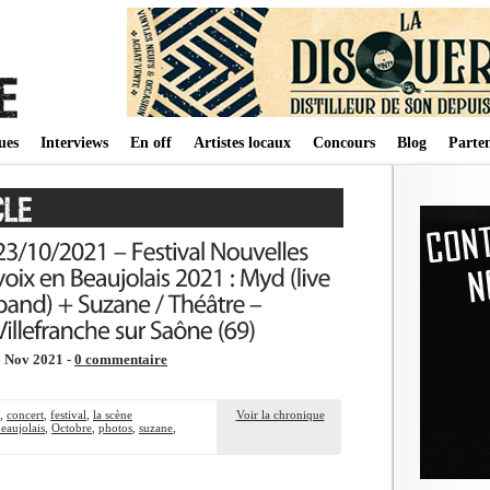
ues
Interviews
En off
Artistes locaux
Concours
Blog
Parten
6 Nov 2021 -
0 commentaire
,
concert
,
festival
,
la scène
Voir la chronique
eaujolais
,
Octobre
,
photos
,
suzane
,