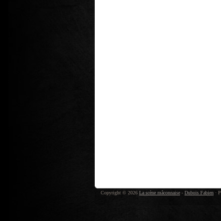
Copyright © 2026
La scène mâconnaise
-
Dubois Fabien
· P