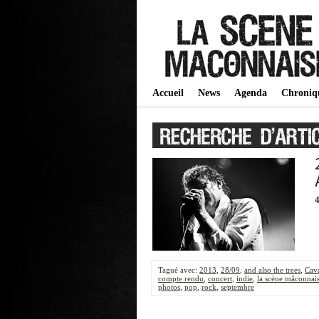
Accueil
News
Agenda
Chroniq
4
Tagué avec:
2013
,
28/09
,
and also the trees
,
Cav
compte rendu
,
concert
,
indie
,
la scène mâconnai
photos
,
pop
,
rock
,
septembre