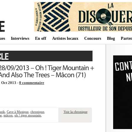
ues
Interviews
En off
Artistes locaux
Concours
Blog
Parten
 Oct 2013 -
0 commentaire
azik
,
Cave à Musique
,
chronique
,
Voir la chronique
se
,
mâcon
,
oh ! tiger mountain
,