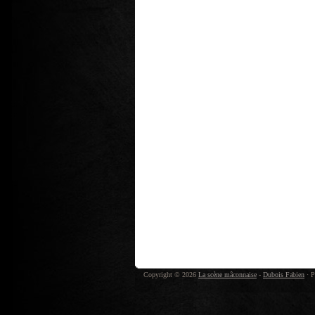
Copyright © 2026
La scène mâconnaise
-
Dubois Fabien
· P