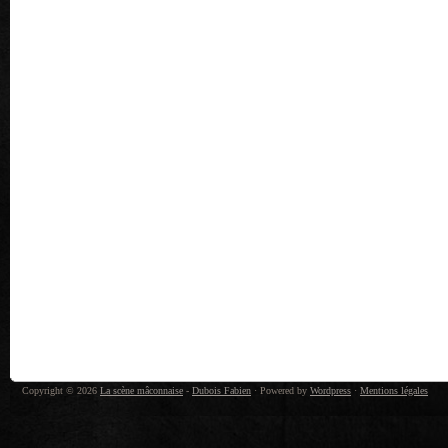
Copyright © 2026
La scène mâconnaise
-
Dubois Fabien
· Powered by
Wordpress
·
Mentions légales