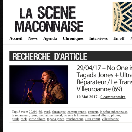
Accueil
News
Agenda
Chroniques
Interviews
En off
10 Mai 2017 -
0 commentaire
Tagué avec:
29/04
,
69
,
avril
,
chronique
,
compte rendu
,
concert
,
la scène mâconnaise
,
le réparateur
,
lyon
,
médiatone
,
métal
,
no one is innocent
,
nouvel album
,
photos
,
punk
,
rock
,
sortie album
,
tagada jones
,
transbordeur
,
ultra vomit
,
villeurbanne