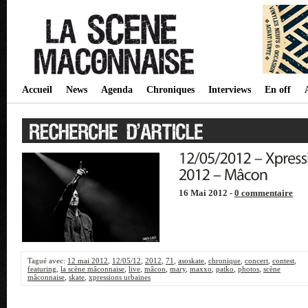
Accueil
News
Agenda
Chroniques
Interviews
En off
16 Mai 2012 -
0 commentaire
Tagué avec:
12 mai 2012
,
12/05/12
,
2012
,
71
,
asoskate
,
chronique
,
concert
,
contest
,
featuring
,
la scène mâconnaise
,
live
,
mâcon
,
mary
,
maxxo
,
patko
,
photos
,
scène
mâconnaise
,
skate
,
xpressions urbaines