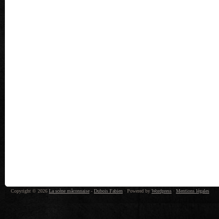
Copyright © 2026
La scène mâconnaise
-
Dubois Fabien
· Powered by
Wordpress
·
Mentions légales