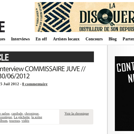
ues
Interviews
En off
Artistes locaux
Concours
Blog
Parten
5 Juil 2012 -
0 commentaire
e saône
,
canibale
,
chronique
,
Voir la chronique
coustique
,
La gâchette
,
la scène
 album
,
tournus
,
vidéo