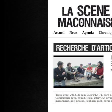
Accueil
News
Agenda
Chroniq
2
Tagué avec:
2012
,
30 juin
,
30/06/12
,
71
,
bord d
Commissaire Juve
,
extrait
,
festiz
,
interview
,
juva
mâconnaise
,
live
,
photos
,
Reptilien
,
rock
,
sortie