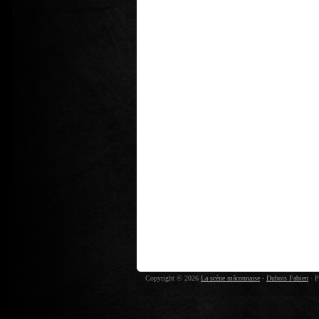
Copyright © 2026
La scène mâconnaise
-
Dubois Fabien
· P