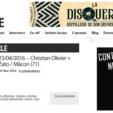
ues
Interviews
En off
Artistes locaux
Concours
Blog
Parten
10 Mai 2016 -
0 commentaire
e à Musique
,
chanson
,
christian
Voir la chronique
la scène mâconnaise
,
photos
,
rock
,