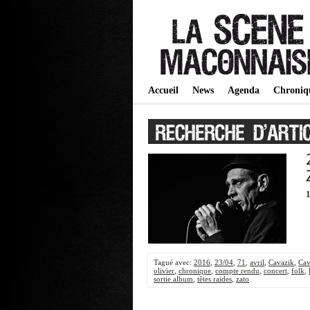
Accueil
News
Agenda
Chroniq
Tagué avec:
2016
,
23/04
,
71
,
avril
,
Cavazik
,
Cav
olivier
,
chronique
,
compte rendu
,
concert
,
folk
,
sortie album
,
têtes raides
,
zato