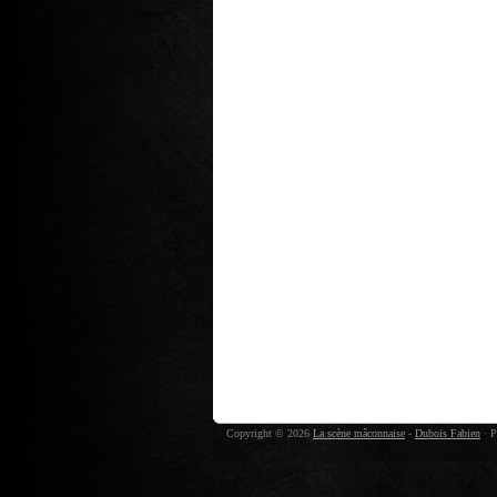
Copyright © 2026
La scène mâconnaise
-
Dubois Fabien
· P