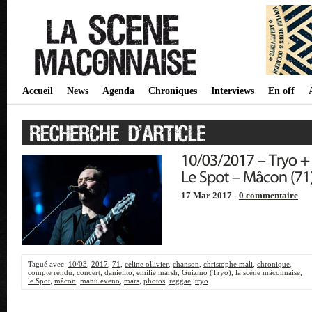
Accueil
News
Agenda
Chroniques
Interviews
En off
17 Mar 2017 -
0 commentaire
Tagué avec:
10/03
,
2017
,
71
,
celine ollivier
,
chanson
,
christophe mali
,
chronique
,
compte rendu
,
concert
,
danielito
,
emilie marsh
,
Guizmo (Tryo)
,
la scène mâconnaise
,
le Spot
,
mâcon
,
manu eveno
,
mars
,
photos
,
reggae
,
tryo