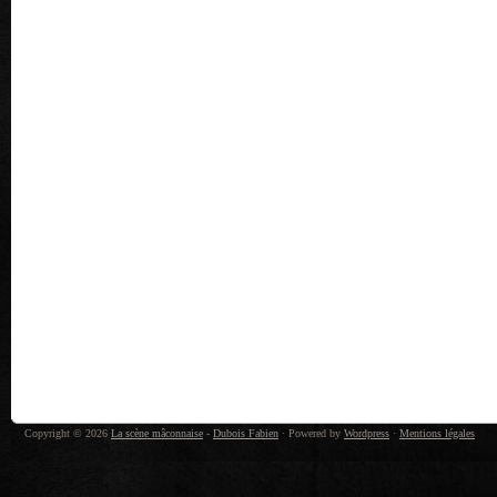
Copyright © 2026
La scène mâconnaise
-
Dubois Fabien
· Powered by
Wordpress
·
Mentions légales