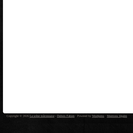
Copyright © 2026
La scène mâconnaise
-
Dubois Fabien
· Powered by
Wordpress
·
Mentions légales