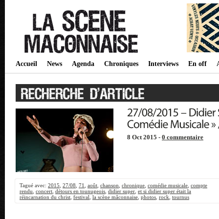
Accueil
News
Agenda
Chroniques
Interviews
En off
8 Oct 2015 -
0 commentaire
Tagué avec:
2015
,
27/08
,
71
,
août
,
chanson
,
chronique
,
comédie musicale
,
compte
rendu
,
concert
,
détours en tounugeois
,
didier super
,
et si didier super était la
réincarnation du christ
,
festival
,
la scène mâconnaise
,
photos
,
rock
,
tournus