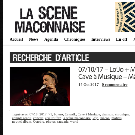
Accueil
News
Agenda
Chroniques
Interviews
En off
14 Oct 2017 -
0 commentaire
Tagué avec:
07/10
,
2017
,
71
,
bolero
,
Cavazik
,
Cave à Musique
,
chanson
,
chronique
,
compte rendu
,
concert
,
erik truffaz
,
la scène mâconnaise
,
lo'jo
,
mâcon
,
motitas
,
nouvel album
,
Octobre
,
photos
,
saudade
,
world