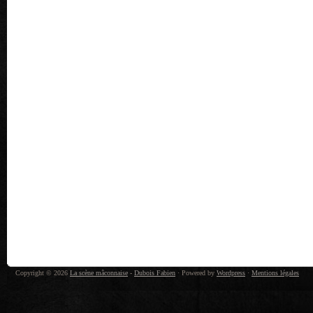
Copyright © 2026
La scène mâconnaise
-
Dubois Fabien
· Powered by
Wordpress
·
Mentions légales