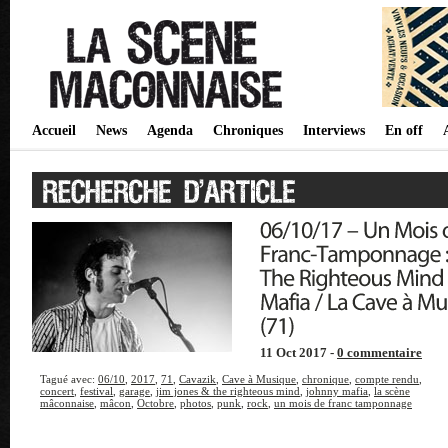
Accueil
News
Agenda
Chroniques
Interviews
En off
11 Oct 2017 -
0 commentaire
Tagué avec:
06/10
,
2017
,
71
,
Cavazik
,
Cave à Musique
,
chronique
,
compte rendu
,
concert
,
festival
,
garage
,
jim jones & the righteous mind
,
johnny mafia
,
la scène
mâconnaise
,
mâcon
,
Octobre
,
photos
,
punk
,
rock
,
un mois de franc tamponnage