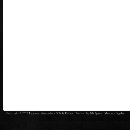
Copyright © 2026
La scène mâconnaise
-
Dubois Fabien
· Powered by
Wordpress
·
Mentions légales