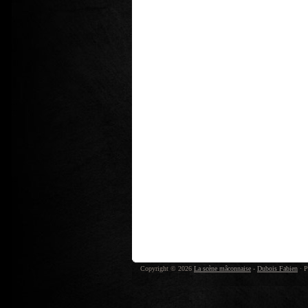
Copyright © 2026
La scène mâconnaise
-
Dubois Fabien
· P