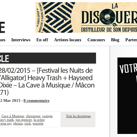
ues
Interviews
En off
Artistes locaux
Concours
Blog
Parten
12 Mar 2015 -
0 commentaire
,
Cave à Musique
,
chronique
,
compte
Voir la chronique
eavy trash
,
jon spencer
,
la scène
verta ray
,
photos
,
rock
,
tournée