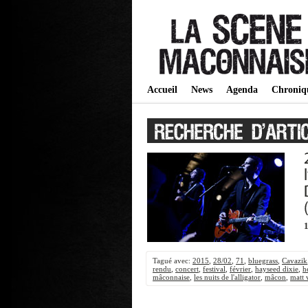
Accueil
News
Agenda
Chroniq
Tagué avec:
2015
,
28/02
,
71
,
bluegrass
,
Cavazik
rendu
,
concert
,
festival
,
février
,
hayseed dixie
,
h
mâconnaise
,
les nuits de l'alligator
,
mâcon
,
matt 