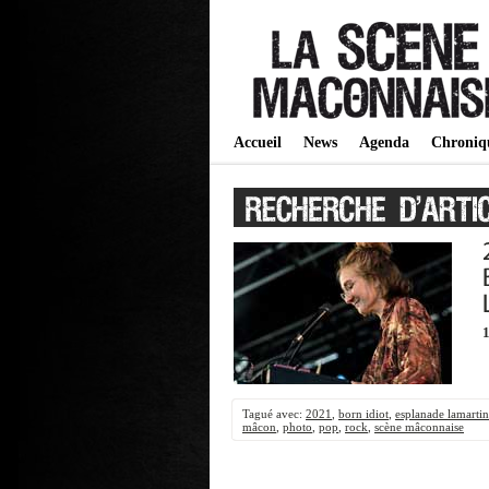
Accueil
News
Agenda
Chroniq
1
Tagué avec:
2021
,
born idiot
,
esplanade lamarti
mâcon
,
photo
,
pop
,
rock
,
scène mâconnaise