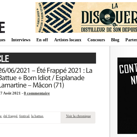
ues
Interviews
En off
Artistes locaux
Concours
Blog
Parten
7 Août 2021 -
0 commentaire
ne
,
été frappé
,
festival
,
la battue
,
Voir la chronique