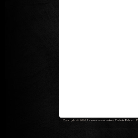
Copyright © 2026
La scène mâconnaise
-
Dubois Fabien
· P