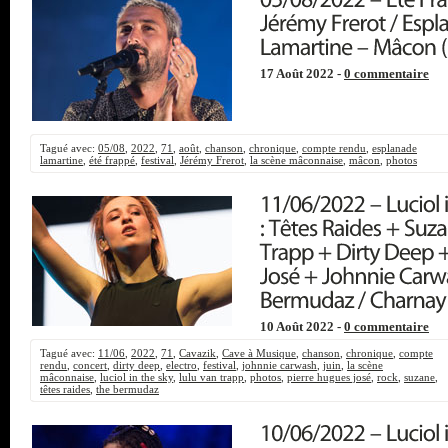
17 Août 2022 -
0 commentaire
Tagué avec:
05/08
,
2022
,
71
,
août
,
chanson
,
chronique
,
compte rendu
,
esplanade
lamartine
,
été frappé
,
festival
,
Jérémy Frerot
,
la scène mâconnaise
,
mâcon
,
photos
10 Août 2022 -
0 commentaire
Tagué avec:
11/06
,
2022
,
71
,
Cavazik
,
Cave à Musique
,
chanson
,
chronique
,
compte
rendu
,
concert
,
dirty deep
,
electro
,
festival
,
johnnie carwash
,
juin
,
la scène
mâconnaise
,
luciol in the sky
,
lulu van trapp
,
photos
,
pierre hugues josé
,
rock
,
suzane
,
têtes raides
,
the bermudaz