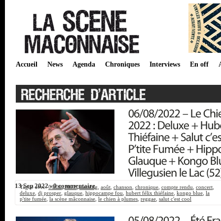
Accueil
News
Agenda
Chroniques
Interviews
En off
13 Sep 2022 -
0 commentaire
Tagué avec:
06/08
,
2022
,
alambig
,
août
,
chanson
,
chronique
,
compte rendu
,
concert
,
deluxe
,
dj prosper
,
glauque
,
hippocampe fou
,
hubert félix thiéfaine
,
kongo blue
,
la
p'tite fumée
,
la scène mâconnaise
,
le chien à plumes
,
reggae
,
salut c'est cool