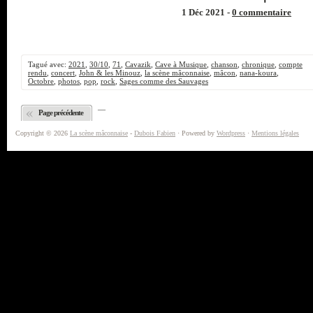
1 Déc 2021 -
0 commentaire
Tagué avec:
2021
,
30/10
,
71
,
Cavazik
,
Cave à Musique
,
chanson
,
chronique
,
compte
rendu
,
concert
,
John & les Minouz
,
la scène mâconnaise
,
mâcon
,
nana-koura
,
Octobre
,
photos
,
pop
,
rock
,
Sages comme des Sauvages
—
Page précédente
Copyright © 2026
La scène mâconnaise
-
Dubois Fabien
· Powered by
Wordpress
·
Mentions légales