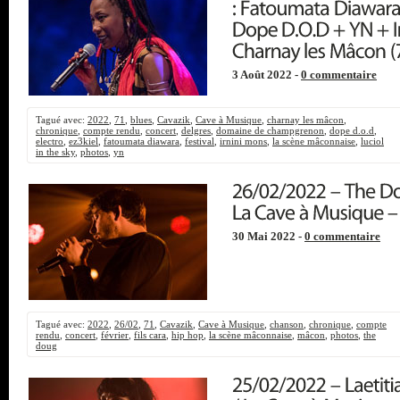
3 Août 2022 -
0 commentaire
Tagué avec:
2022
,
71
,
blues
,
Cavazik
,
Cave à Musique
,
charnay les mâcon
,
chronique
,
compte rendu
,
concert
,
delgres
,
domaine de champgrenon
,
dope d.o.d
,
electro
,
ez3kiel
,
fatoumata diawara
,
festival
,
irnini mons
,
la scène mâconnaise
,
luciol
in the sky
,
photos
,
yn
30 Mai 2022 -
0 commentaire
Tagué avec:
2022
,
26/02
,
71
,
Cavazik
,
Cave à Musique
,
chanson
,
chronique
,
compte
rendu
,
concert
,
février
,
fils cara
,
hip hop
,
la scène mâconnaise
,
mâcon
,
photos
,
the
doug