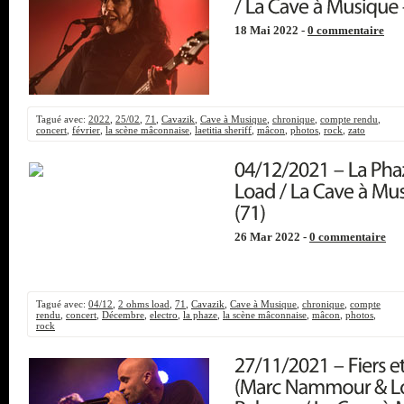
18 Mai 2022 -
0 commentaire
Tagué avec:
2022
,
25/02
,
71
,
Cavazik
,
Cave à Musique
,
chronique
,
compte rendu
,
concert
,
février
,
la scène mâconnaise
,
laetitia sheriff
,
mâcon
,
photos
,
rock
,
zato
26 Mar 2022 -
0 commentaire
Tagué avec:
04/12
,
2 ohms load
,
71
,
Cavazik
,
Cave à Musique
,
chronique
,
compte
rendu
,
concert
,
Décembre
,
electro
,
la phaze
,
la scène mâconnaise
,
mâcon
,
photos
,
rock