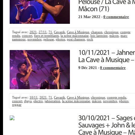
21 Mar 2022 -
0 commentaire
Tagué avec:
2021
,
27/11
,
71
,
Cavazik
,
Cave à Musique
,
chanson
,
chronique
,
compte
rendu
,
concert
,
fiers et tremblants
,
la scène mâconnaise
,
loic lantoine
,
mâcon
,
marc
nammour
,
novembre
,
pelouse
,
photos
,
post chanson
,
rock
9 Déc 2021 -
0 commentaire
Tagué avec:
10/11
,
2021
,
71
,
Cavazik
,
Cave à Musique
,
chronique
,
compte rendu
,
concert
,
djaya
,
electro
,
jahneration
,
la scène mâconnaise
,
mâcon
,
novembre
,
photos
,
reggae