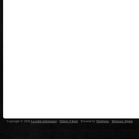
Copyright © 2026
La scène mâconnaise
-
Dubois Fabien
· Powered by
Wordpress
·
Mentions légales