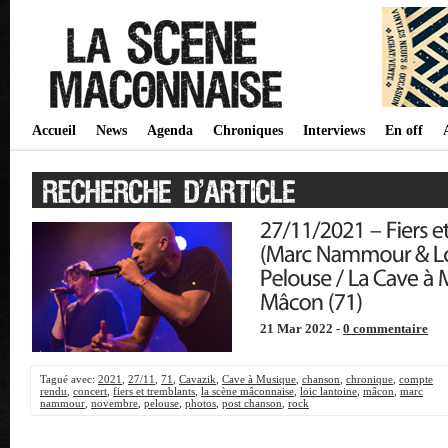
Accueil
News
Agenda
Chroniques
Interviews
En off
21 Mar 2022 -
0 commentaire
Tagué avec:
2021
,
27/11
,
71
,
Cavazik
,
Cave à Musique
,
chanson
,
chronique
,
compte
rendu
,
concert
,
fiers et tremblants
,
la scène mâconnaise
,
loic lantoine
,
mâcon
,
marc
nammour
,
novembre
,
pelouse
,
photos
,
post chanson
,
rock