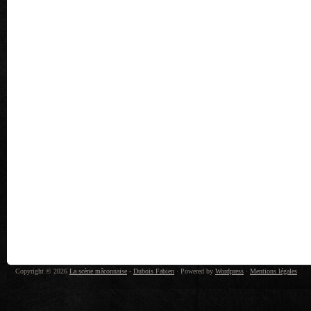
Copyright © 2026
La scène mâconnaise
-
Dubois Fabien
· Powered by
Wordpress
·
Mentions légales