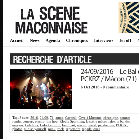
Accueil
News
Agenda
Chroniques
Interviews
En off
6 Oct 2016 -
0 commentaire
Tagué avec:
2016
,
24/09
,
71
,
aqme
,
Cavazik
,
Cave à Musique
,
chronique
,
compte
rendu
,
concert
,
electro
,
hip hop
,
Klodia Sparkling
,
la scène mâconnaise
,
le bal des
enragés
,
Lofofora
,
Lolo Lefourb'
,
loudblast
,
mâcon
,
métal
,
parabellum
,
PCKRZ
,
photos
,
punish yourself
,
punk
,
rock
,
septembre
,
tagada jones