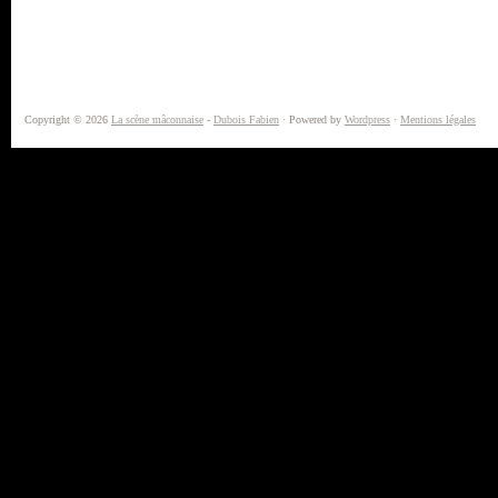
Copyright © 2026
La scène mâconnaise
-
Dubois Fabien
· Powered by
Wordpress
·
Mentions légales