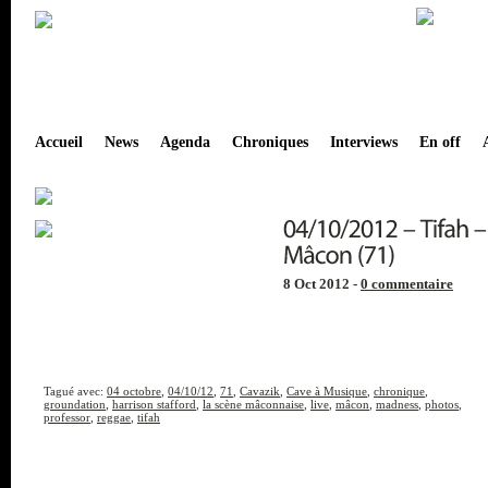
Accueil
News
Agenda
Chroniques
Interviews
En off
8 Oct 2012 -
0 commentaire
Tagué avec:
04 octobre
,
04/10/12
,
71
,
Cavazik
,
Cave à Musique
,
chronique
,
groundation
,
harrison stafford
,
la scène mâconnaise
,
live
,
mâcon
,
madness
,
photos
,
professor
,
reggae
,
tifah