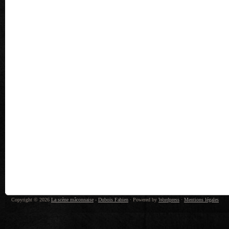
Copyright © 2026
La scène mâconnaise
-
Dubois Fabien
· Powered by
Wordpress
·
Mentions légales