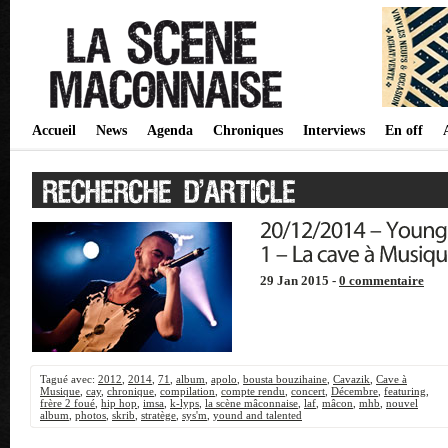
Accueil
News
Agenda
Chroniques
Interviews
En off
29 Jan 2015 -
0 commentaire
Tagué avec:
2012
,
2014
,
71
,
album
,
apolo
,
bousta bouzihaine
,
Cavazik
,
Cave à
Musique
,
cay
,
chronique
,
compilation
,
compte rendu
,
concert
,
Décembre
,
featuring
,
frère 2 foué
,
hip hop
,
imsa
,
k-lyps
,
la scène mâconnaise
,
laf
,
mâcon
,
mhb
,
nouvel
album
,
photos
,
skrib
,
stratège
,
sys'm
,
yound and talented