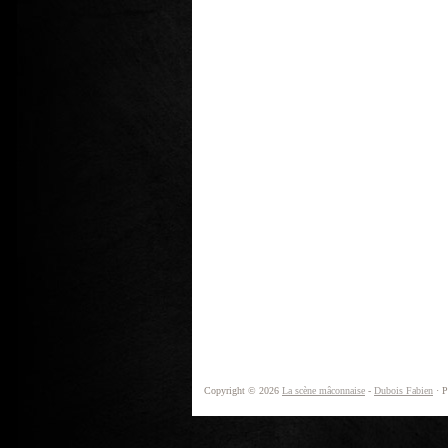
Copyright © 2026
La scène mâconnaise
-
Dubois Fabien
· P