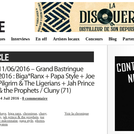
ues
Interviews
En off
Artistes locaux
Concours
Blog
Parten
4 Juil 2016 -
0 commentaire
baye
,
biga ranx
,
chronique
,
cluny
,
Voir la chronique
p
,
jah prince & the prophets
,
joe
ne mâconnaise
,
papa style
,
photos
,
ystem