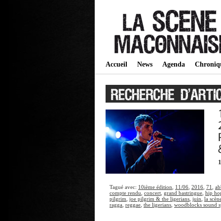
Accueil
News
Agenda
Chroniq
1
Tagué avec:
10ième édition
,
11/06
,
2016
,
71
,
ab
compte rendu
,
concert
,
grand bastringue
,
hip ho
pilgrim
,
joe pilgrim & the ligerians
,
juin
,
la scè
ragga
,
reggae
,
the ligerians
,
woodblocks sound s