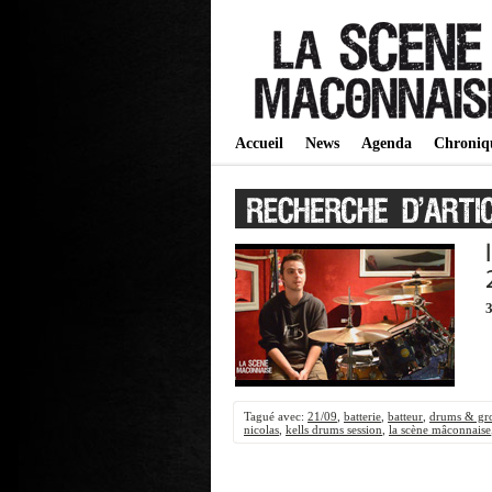
Accueil
News
Agenda
Chroniq
3
Tagué avec:
21/09
,
batterie
,
batteur
,
drums & gr
nicolas
,
kells drums session
,
la scène mâconnaise