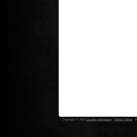
Copyright © 2026
La scène mâconnaise
-
Dubois Fabien
· P