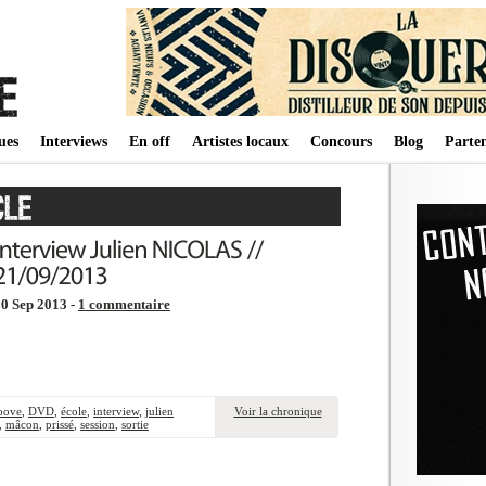
ues
Interviews
En off
Artistes locaux
Concours
Blog
Parten
0 Sep 2013 -
1 commentaire
oove
,
DVD
,
école
,
interview
,
julien
Voir la chronique
,
mâcon
,
prissé
,
session
,
sortie