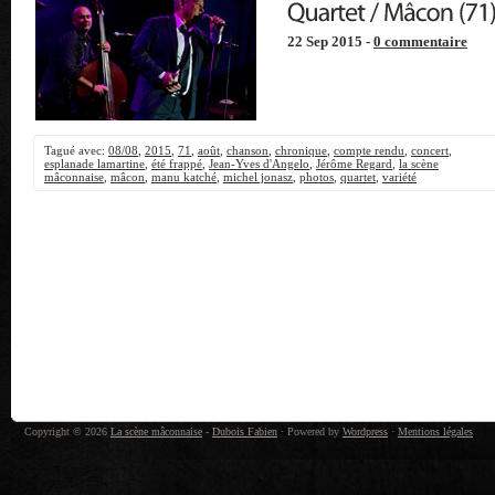
22 Sep 2015 -
0 commentaire
Tagué avec:
08/08
,
2015
,
71
,
août
,
chanson
,
chronique
,
compte rendu
,
concert
,
esplanade lamartine
,
été frappé
,
Jean-Yves d'Angelo
,
Jérôme Regard
,
la scène
mâconnaise
,
mâcon
,
manu katché
,
michel jonasz
,
photos
,
quartet
,
variété
Copyright © 2026
La scène mâconnaise
-
Dubois Fabien
· Powered by
Wordpress
·
Mentions légales