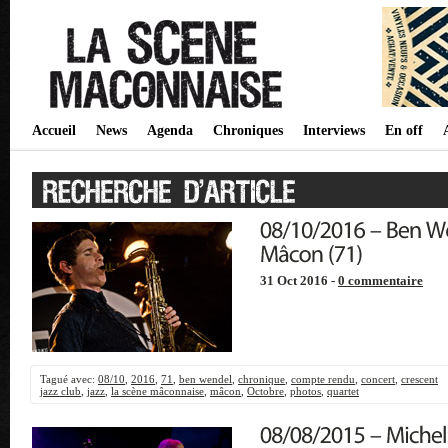
Accueil
News
Agenda
Chroniques
Interviews
En off
31 Oct 2016 -
0 commentaire
Tagué avec:
08/10
,
2016
,
71
,
ben wendel
,
chronique
,
compte rendu
,
concert
,
crescent
jazz club
,
jazz
,
la scène mâconnaise
,
mâcon
,
Octobre
,
photos
,
quartet