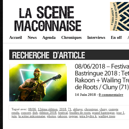
Accueil
News
Agenda
Chroniques
Interviews
En off
14 Juin 2018 -
0 commentaire
Tagué avec:
08/06
,
12ième édition
,
2018
,
71
,
abbaye
,
chronique
,
cluny
,
compte
rendu
,
concert
,
dub
,
édition 2018
,
festival
,
feuilles de roots
,
grand bastringue
,
jour 1
,
juin
,
la scène mâconnaise
,
photos
,
rakoon
,
reggae
,
tetra hydro k
,
wailing trees