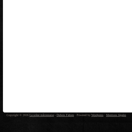
Copyright © 2026
La scène mâconnaise
-
Dubois Fabien
· Powered by
Wordpress
·
Mentions légales