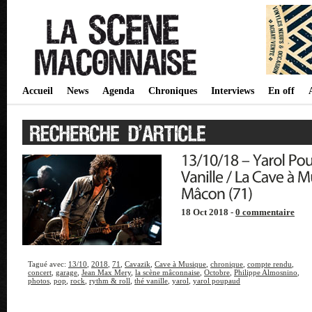
Accueil
News
Agenda
Chroniques
Interviews
En off
18 Oct 2018 -
0 commentaire
Tagué avec:
13/10
,
2018
,
71
,
Cavazik
,
Cave à Musique
,
chronique
,
compte rendu
,
concert
,
garage
,
Jean Max Mery
,
la scène mâconnaise
,
Octobre
,
Philippe Almosnino
,
photos
,
pop
,
rock
,
rythm & roll
,
thé vanille
,
yarol
,
yarol poupaud