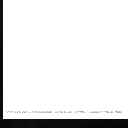
Copyright © 2026
La scène mâconnaise
-
Dubois Fabien
· Powered by
Wordpress
·
Mentions légales