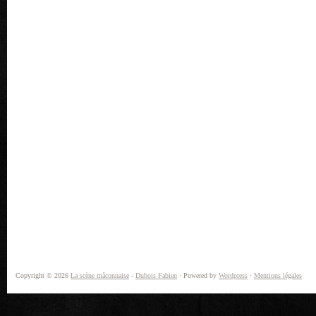
Copyright © 2026
La scène mâconnaise
-
Dubois Fabien
· Powered by
Wordpress
·
Mentions légales