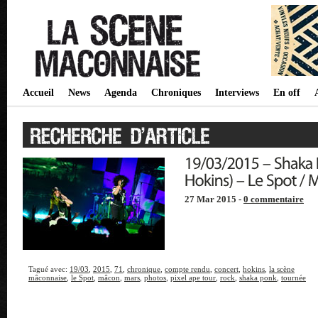
Accueil
News
Agenda
Chroniques
Interviews
En off
27 Mar 2015 -
0 commentaire
Tagué avec:
19/03
,
2015
,
71
,
chronique
,
compte rendu
,
concert
,
hokins
,
la scène
mâconnaise
,
le Spot
,
mâcon
,
mars
,
photos
,
pixel ape tour
,
rock
,
shaka ponk
,
tournée