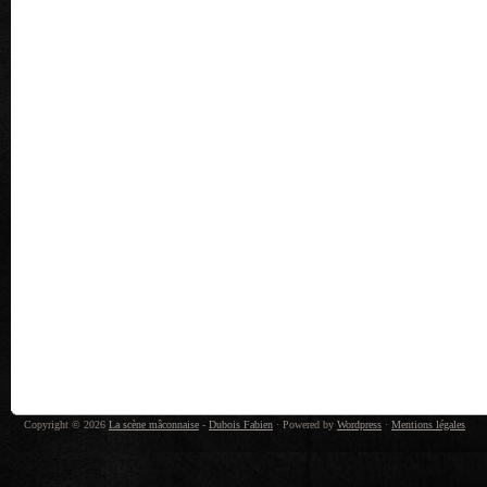
Copyright © 2026
La scène mâconnaise
-
Dubois Fabien
· Powered by
Wordpress
·
Mentions légales