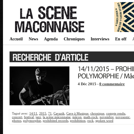
Accueil
News
Agenda
Chroniques
Interviews
En off
4 Déc 2015 -
0 commentaire
Tagué avec:
14/11
,
2015
,
71
,
Cavazik
,
Cave à Musique
,
chronique
,
compte rendu
,
concert
,
festival
,
jazz
,
la scène mâconnaise
,
mâcon
,
math-rock
,
novembre
,
novosonic
,
photos
,
polymorphie
,
prohibited records
,
prohibition
,
rock
,
spoken word