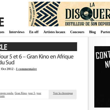
ues
Interviews
En off
Artistes locaux
Concours
Blog
Parten
 Oct 2012 -
1 commentaire
ompte rendu
,
Gran Kino
,
jour 5
,
jour
Voir la chronique
rnée