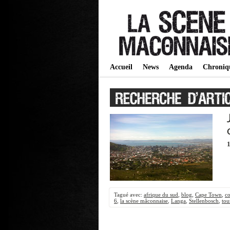
Accueil
News
Agenda
Chroniq
1
Tagué avec:
afrique du sud
,
blog
,
Cape Town
,
c
6
,
la scène mâconnaise
,
Langa
,
Stellenbosch
,
tou