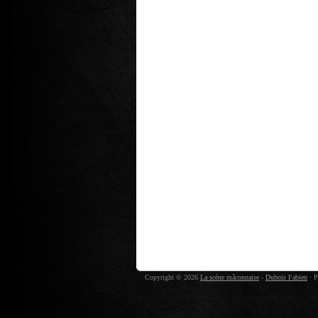
Copyright © 2026
La scène mâconnaise
-
Dubois Fabien
· P