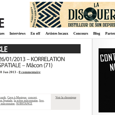
ues
Interviews
En off
Artistes locaux
Concours
Blog
Parten
30 Jan 2013 -
0 commentaire
vazik
,
Cave à Musique
,
concert
,
Voir la chronique
on Spatiale
,
la scène mâconnaise
,
live
,
e mâconnaise
,
SUBSTANCE