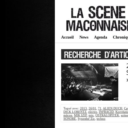
Accueil
News
Agenda
Chroniq
Tagué avec:
2013
,
26/01
,
71
,
ALIEN DUCH
,
Ca
DICK LORENTZ
,
electro
,
INFRACID
,
Korrélati
mâcon
,
MIK IZIF
,
mix
,
OSTRALOPITEK
,
scèn
SONORE
,
Synesthé’Zic
,
techno