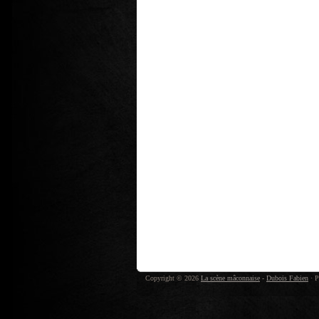
Copyright © 2026
La scène mâconnaise
-
Dubois Fabien
· P