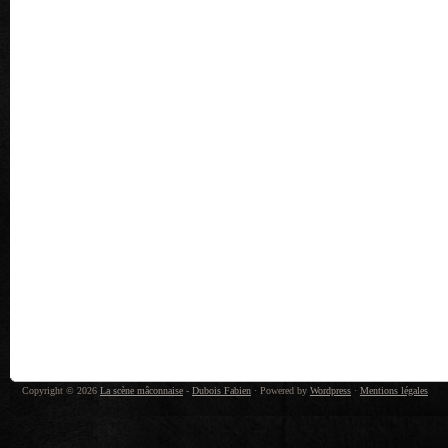
Copyright © 2026
La scène mâconnaise
-
Dubois Fabien
· Powered by
Wordpress
·
Mentions légales