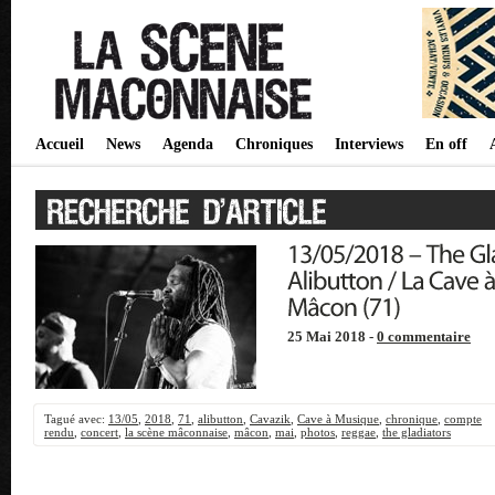
Accueil
News
Agenda
Chroniques
Interviews
En off
25 Mai 2018 -
0 commentaire
Tagué avec:
13/05
,
2018
,
71
,
alibutton
,
Cavazik
,
Cave à Musique
,
chronique
,
compte
rendu
,
concert
,
la scène mâconnaise
,
mâcon
,
mai
,
photos
,
reggae
,
the gladiators