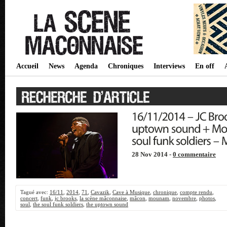
Accueil
News
Agenda
Chroniques
Interviews
En off
28 Nov 2014 -
0 commentaire
Tagué avec:
16/11
,
2014
,
71
,
Cavazik
,
Cave à Musique
,
chronique
,
compte rendu
,
concert
,
funk
,
jc brooks
,
la scène mâconnaise
,
mâcon
,
mounam
,
novembre
,
photos
,
soul
,
the soul funk soldiers
,
the uptown sound