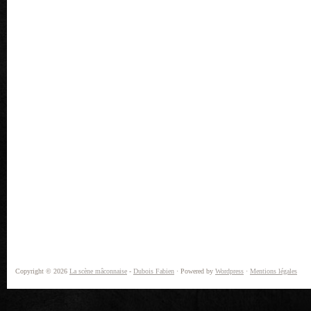
Copyright © 2026
La scène mâconnaise
-
Dubois Fabien
· Powered by
Wordpress
·
Mentions légales