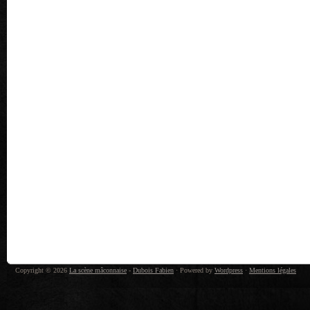
Copyright © 2026
La scène mâconnaise
-
Dubois Fabien
· Powered by
Wordpress
·
Mentions légales