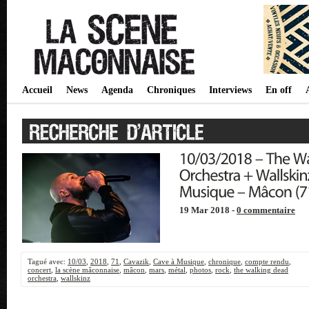
Accueil
News
Agenda
Chroniques
Interviews
En off
19 Mar 2018 -
0 commentaire
Tagué avec:
10/03
,
2018
,
71
,
Cavazik
,
Cave à Musique
,
chronique
,
compte rendu
,
concert
,
la scène mâconnaise
,
mâcon
,
mars
,
métal
,
photos
,
rock
,
the walking dead
orchestra
,
wallskinz