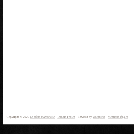
Copyright © 2026
La scène mâconnaise
-
Dubois Fabien
· Powered by
Wordpress
·
Mentions légales