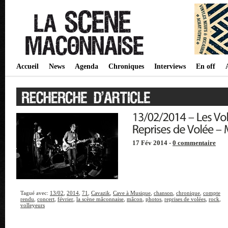
Accueil
News
Agenda
Chroniques
Interviews
En off
17 Fév 2014 -
0 commentaire
Tagué avec:
13/02
,
2014
,
71
,
Cavazik
,
Cave à Musique
,
chanson
,
chronique
,
compte
rendu
,
concert
,
février
,
la scène mâconnaise
,
mâcon
,
photos
,
reprises de volées
,
rock
,
volleyeurs