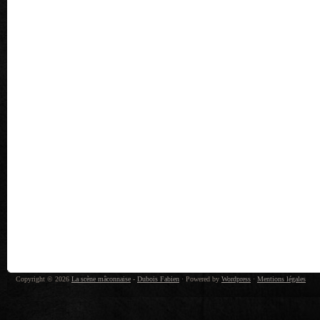
Copyright © 2026
La scène mâconnaise
-
Dubois Fabien
· Powered by
Wordpress
·
Mentions légales