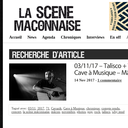
Accueil
News
Agenda
Chroniques
Interviews
En off
14 Nov 2017 -
1 commentaire
Tagué avec:
03/11
,
2017
,
71
,
Cavazik
,
Cave à Musique
,
chronique
,
compte rendu
,
concert
,
la scène mâconnaise
,
mâcon
,
novembre
,
photos
,
pop
,
rock
,
talisco
,
why mud