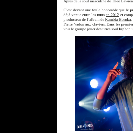
Après de la soul masculine de
Theo Lawren
C’est devant une foule honorable que le p
déjà venue entre les murs
en 2012
et compo
producteur de l’album de
Kumbia Boruka
,
Pierre Vadon aux claviers. Dans les premie
voir le groupe jouer des titres soul hiphop 