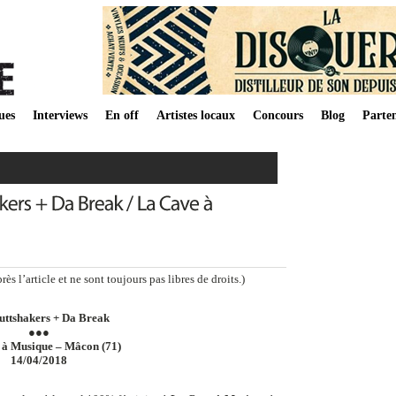
ues
Interviews
En off
Artistes locaux
Concours
Blog
Parten
s l’article et ne sont toujours pas libres de droits.)
uttshakers + Da Break
●●●
 à Musique – Mâcon (71)
14/04/2018