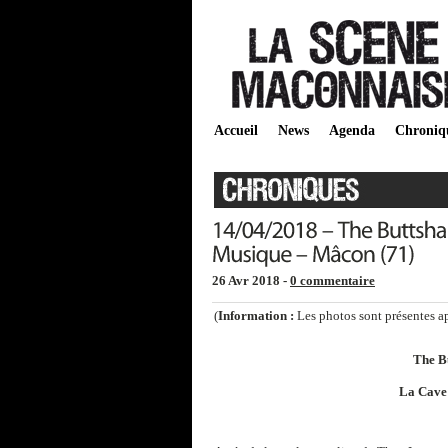
Accueil
News
Agenda
Chroniq
26 Avr 2018 -
0 commentaire
(
Information :
Les photos sont présentes aprè
The B
La Cave