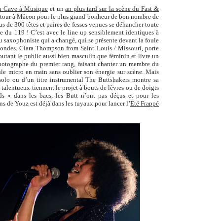
la Cave à Musique
et un
an plus tard sur la scène du Fast &
etour à Mâcon pour le plus grand bonheur de bon nombre de
lus de 300 têtes et paires de fesses venues se déhancher toute
ute du 119 ! C’est avec le line up sensiblement identiques à
u saxophoniste qui a changé, qui se présente devant la foule
 ondes. Ciara Thompson from Saint Louis / Missouri, porte
utant le public aussi bien masculin que féminin et livre un
photographe du premier rang, faisant chanter un membre du
ule micro en main sans oublier son énergie sur scène. Mais
 solo ou d’un titre instrumental The Buttshakers montre sa
 talentueux tiennent le projet à bouts de lèvres ou de doigts
 » dans les bacs, les Butt n’ont pas déçus et pour les
ns de Youz est déjà dans les tuyaux pour lancer l’
Été Frappé