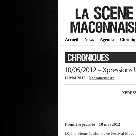
Accueil
News
Agenda
Chroniq
11 Mai 2012 -
0 commentaire
XPRESS
Première journée – 10 mai 2012
Déjà la 3ième édition de ce Festival Mâcon