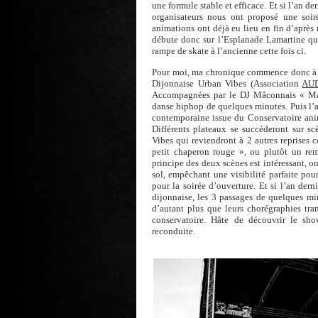
une formule stable et efficace. Et si l’an de
organisateurs nous ont proposé une soiré
animations ont déjà eu lieu en fin d’après
débute donc sur l’Esplanade Lamartine qu
rampe de skate à l’ancienne cette fois ci.
Pour moi, ma chronique commence donc à 20
Dijonnaise Urban Vibes (Association
AU
Accompagnées par le DJ Mâconnais « Majid
danse hiphop de quelques minutes. Puis l’at
contemporaine issue du Conservatoire anim
Différents plateaux se succéderont sur 
Vibes qui reviendront à 2 autres reprises 
petit chaperon rouge », ou plutôt un rem
principe des deux scènes est intéressant, on
sol, empêchant une visibilité parfaite pou
pour la soirée d’ouverture. Et si l’an dern
dijonnaise, les 3 passages de quelques min
d’autant plus que leurs chorégraphies tra
conservatoire. Hâte de découvrir le sho
reconduite.