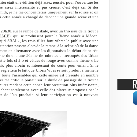
rnier était une édition déjà assez réussie, pour l’ouverture les
e assez intéressante et pas creuse, c’est déjà ça. Si des
 midi, je ne me concentrerais uniquement sur la soirée et on
i cette année a changé de décor : une grande scène et une
h30, sur la rampe de skate, avec un trio issu de la troupe
DACE
), qui se produisent pour la 3ième année à Mâcon.
 SBAI », les trois filles font vibrer le public avec une
tention passera alors de la rampe, à la scène où de la danse
era en alternance avec les dijonnaises le début de soirée.
scène durant une 50aine de minutes entrecoupés des Urban
cette fois ci à 5 et vêtues de rouge avec comme thème « Le
ix plus urbain et intéressant du conte pour enfant. Si le
 regrettera le fait que Urban Vibes se soit produit à même le
r toute l’assemblée qui cette année est présente en nombre
ier ma critique portait sur la durée de passage de la troupe
utes rendent cette année leur prestation plus intéressante,
nchent totalement avec celle des plateaux proposés par le
w de l’an prochain si leur participation est à nouveau