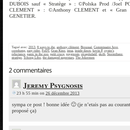
DUBOIS sauf « Stratège » : ©Polska Prod /Joel P
CLEMENT » : ©Anthony CLEMENT et « Gran 
GENETIER.
Tagué avec:
2013
,
8 ways to die
,
anthony clément
,
Broussaï
,
Commissaire Juve
,
coredump
,
easy rider
,
FoDT
,
Gran Kino
,
imsa
,
inside dawn
,
kevin P
,
oyster's
reluctance
,
panic in the zoo
,
petit crucq
,
psygnosis
,
récapitulatif
,
skrib
,
Stormilianz
,
stratège
,
Tchong Libo
,
the damaged superstars
,
The Jokermen
Jeremy Psygnosis
23 h 55 min
on
26 décembre 2013
sympa ce post ! bonne idée 🙂 (je n’etais pas au couran
proposé ça)