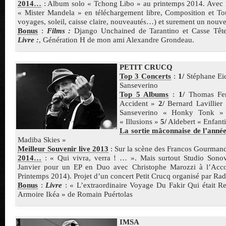
2014…
: Album solo « Tchong Libo » au printemps 2014. Avec Bro
« Mister Mandela » en téléchargement libre, Composition et To
voyages, soleil, caisse claire, nouveautés…) et surement un nouv
Bonus
:
Films :
Django Unchained de Tarantino et Casse Tête
Livre :
, Génération H de mon ami Alexandre Grondeau.
PETIT CRUCQ
Top 3 Concerts
:
1/
Stéphane Ei
Sanseverino
Top 5 Albums
:
1/
Thomas Fer
Accident »
2/
Bernard Lavillie
Sanseverino « Honky Tonk 
« Illusions »
5/
Aldebert « Enfanti
La sortie mâconnaise de l’anné
Madiba Skies »
Meilleur Souvenir live 2013
: Sur la scène des Francos Gourman
2014…
: « Qui vivra, verra ! … ». Mais surtout Studio Sonov
Janvier pour un EP en Duo avec Christophe Marozzi à l’Acco
Printemps 2014). Projet d’un concert Petit Crucq organisé par Ra
Bonus
:
Livre
: « L’extraordinaire Voyage Du Fakir Qui était 
Armoire Ikéa » de Romain Puértolas
IMSA