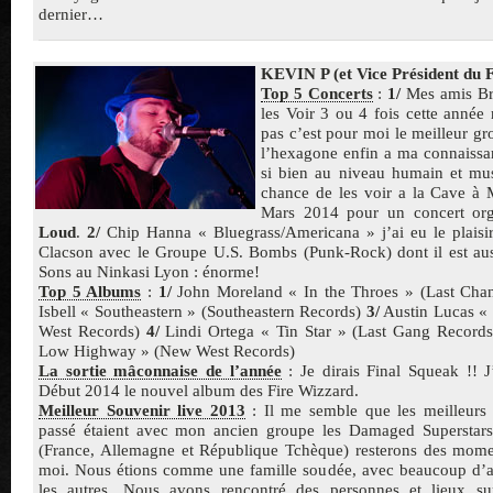
dernier…
KEVIN P (et Vice Président du 
Top 5 Concerts
:
1/
Mes amis Br
les Voir 3 ou 4 fois cette année
pas c’est pour moi le meilleur gr
l’hexagone enfin a ma connaissanc
si bien au niveau humain et mus
chance de les voir a la Cave à
Mars 2014 pour un concert or
Loud
.
2/
Chip Hanna « Bluegrass/Americana » j’ai eu le plaisi
Clacson avec le Groupe U.S. Bombs (Punk-Rock) dont il est auss
Sons au Ninkasi Lyon : énorme!
Top 5 Albums
:
1/
John Moreland « In the Throes » (Last Cha
Isbell « Southeastern » (Southeastern Records)
3/
Austin Lucas « 
West Records)
4/
Lindi Ortega « Tin Star » (Last Gang Record
Low Highway » (New West Records)
La sortie mâconnaise de l’année
: Je dirais Final Squeak !! 
Début 2014 le nouvel album des Fire Wizzard.
Meilleur Souvenir live 2013
: Il me semble que les meilleurs
passé étaient avec mon ancien groupe les Damaged Superstars,
(France, Allemagne et République Tchèque) resterons des mome
moi. Nous étions comme une famille soudée, avec beaucoup d’at
les autres. Nous avons rencontré des personnes et lieux s