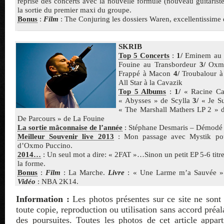
reprise des concerts avec la nouvelle formule (nouveau guitarist
la sortie du premier maxi du groupe.
Bonus
:
Film
: The Conjuring les dossiers Waren, excellentissime 
SKRIB
Top 5 Concerts
:
1/
Eminem au s
Fouine au Transbordeur
3/
Oxmo
Frappé à Macon
4/
Troubalour à
All Star à la Cavazik
Top 5 Albums
:
1/
« Racine Ca
« Abysses » de Scylla
3/
« Je S
« The Marshall Mathers LP 2 »
De Parcours » de La Fouine
La sortie mâconnaise de l’année
: Stéphane Desmaris – Démodé 
Meilleur Souvenir live 2013
: Mon passage avec Mystik pour
d’Oxmo Puccino.
2014…
: Un seul mot a dire: « 2FAT »…Sinon un petit EP 5-6 titre
la forme.
Bonus
:
Film
: La Marche.
Livre
: « Une Larme m’a Sauvée »
Vidéo
: NBA 2K14.
Information :
Les photos présentes sur ce site ne sont 
toute copie, reproduction ou utilisation sans accord préa
des poursuites. Toutes les photos de cet article appa