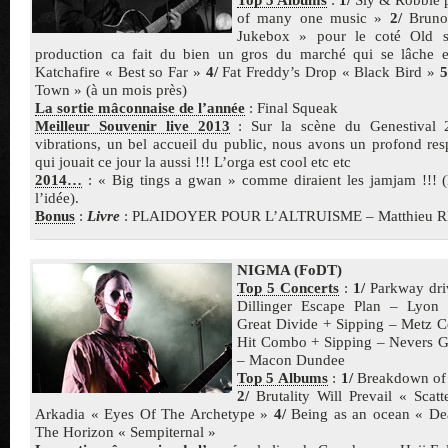
of many one music »
2/
Bruno
Jukebox » pour le coté Old 
production ca fait du bien un gros du marché qui se lâche
Katchafire « Best so Far »
4/
Fat Freddy’s Drop « Black Bird »
5
Town » (à un mois près)
La sortie mâconnaise de l’année
: Final Squeak
Meilleur Souvenir live 2013
: Sur la scène du Genestival 
vibrations, un bel accueil du public, nous avons un profond re
qui jouait ce jour la aussi !!! L’orga est cool etc etc
2014…
: « Big tings a gwan » comme diraient les jamjam !!! (li
l’idée).
Bonus
:
Livre
: PLAIDOYER POUR L’ALTRUISME – Matthieu 
NIGMA (FoDT)
Top 5 Concerts
:
1/
Parkway dri
Dillinger Escape Plan – Lyon
Great Divide + Sipping – Metz
Hit Combo + Sipping – Nevers G
– Macon Dundee
Top 5 Albums
:
1/
Breakdown of 
2/
Brutality Will Prevail « Sca
Arkadia « Eyes Of The Archetype »
4/
Being as an ocean « De
The Horizon « Sempiternal »