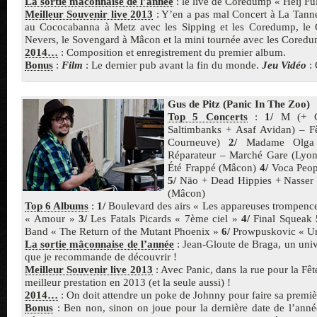
La sortie mâconnaise de l’année
: le live de Coredump « Heij F
Meilleur Souvenir live 2013
: Y’en a pas mal Concert à La Tanne
au Cococabanna à Metz avec les Sipping et les Coredump, le G
Nevers, le Sovengard à Mâcon et la mini tournée avec les Cored
2014…
: Composition et enregistrement du premier album.
Bonus
:
Film
: Le dernier pub avant la fin du monde.
Jeu Vidéo
: 
Gus de Pitz (Panic In The Zoo)
Top 5 Concerts
:
1/
M (+ Gi
Saltimbanks + Asaf Avidan) – F
Courneuve)
2/
Madame Olga (
Réparateur – Marché Gare (Lyo
Été Frappé (Mâcon)
4/
Voca Peop
5/
Näo + Dead Hippies + Nasser
(Mâcon)
Top 6 Albums
:
1/
Boulevard des airs « Les appareuses trompenc
« Amour »
3/
Les Fatals Picards « 7ème ciel »
4/
Final Squeak
Band « The Return of the Mutant Phoenix »
6/
Prowpuskovic « Ur
La sortie mâconnaise de l’année
: Jean-Gloute de Braga, un un
que je recommande de découvrir !
Meilleur Souvenir live 2013
: Avec Panic, dans la rue pour la Fêt
meilleur prestation en 2013 (et la seule aussi) !
2014…
: On doit attendre un poke de Johnny pour faire sa premi
Bonus
: Ben non, sinon on joue pour la dernière date de l’ann