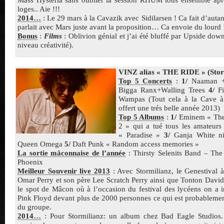
loges.. Aie !!!
2014…
: Le 29 mars à la Cavazik avec Sidilarsen ! Ca fait d’autan
parlait avec Mars juste avant la proposition… Ca envoie du lourd 
Bonus
:
Films
: Oblivion génial et j’ai été bluffé par Upside down
niveau créativité).
VINZ alias « THE RIDE » (Stor
Top 5 Concerts
:
1/
Naaman +
Bigga Ranx+Walling Trees
4/
Fi
Wampas (Tout cela à la Cave à
offert une trés belle année 2013)
Top 5 Albums
:
1/
Eminem « The 
2 » qui a tué tous les amateur
« Paradise »
3/
Ganja White n
Queen Omega
5/
Daft Punk « Random access memories »
La sortie mâconnaise de l’année
: Thirsty Selenits Band – The
Phoenix
Meilleur Souvenir live 2013
: Avec Stormilianz, le Genestival 
Omar Perry et son père Lee Scratch Perry ainsi que Tonton Davi
le spot de Mâcon où à l’occasion du festival des lycéens on a i
Pink Floyd devant plus de 2000 personnes ce qui est probablemen
du groupe.
2014…
: Pour Stormilianz: un album chez Bad Eagle Studios