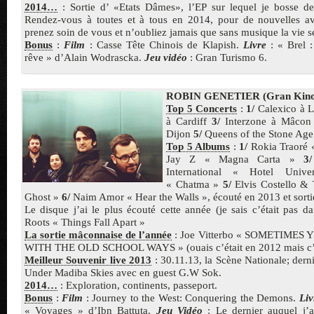
2014…
: Sortie d’ «Etats Dâmes», l’EP sur lequel je bosse d
Rendez-vous à toutes et à tous en 2014, pour de nouvelles av
prenez soin de vous et n’oubliez jamais que sans musique la vie s
Bonus
:
Film
: Casse Tête Chinois de Klapish.
Livre
: « Brel 
rêve » d’Alain Wodrascka.
Jeu vidéo
: Gran Turismo 6.
ROBIN GENETIER (Gran Kino
Top 5 Concerts
:
1/
Calexico à 
à Cardiff
3/
Interzone à Mâco
Dijon
5/
Queens of the Stone Age
Top 5 Albums
:
1/
Rokia Traoré «
Jay Z « Magna Carta »
3/
International « Hotel Uni
« Chatma »
5/
Elvis Costello &
Ghost »
6/
Naim Amor « Hear the Walls », écouté en 2013 et sorti
Le disque j’ai le plus écouté cette année (je sais c’était pas d
Roots « Things Fall Apart »
La sortie mâconnaise de l’année
: Joe Vitterbo « SOMETIMES
WITH THE OLD SCHOOL WAYS » (ouais c’était en 2012 mais c’e
Meilleur Souvenir live 2013
: 30.11.13, la Scène Nationale; dern
Under Madiba Skies avec en guest G.W Sok.
2014…
: Exploration, continents, passeport.
Bonus
:
Film
: Journey to the West: Conquering the Demons.
Liv
« Voyages » d’Ibn Battuta.
Jeu Vidéo
: Le dernier auquel j’a