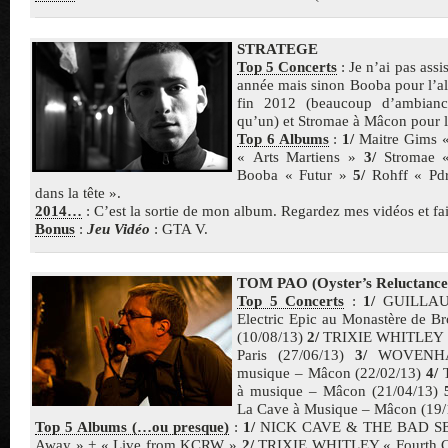
STRATEGE
Top 5 Concerts
: Je n’ai pas assi
année mais sinon Booba pour l’a
fin 2012 (beaucoup d’ambiance
qu’un) et Stromae à Mâcon pour le
Top 6 Albums
:
1/
Maitre Gims «
« Arts Martiens »
3/
Stromae «
Booba « Futur »
5/
Rohff « Pd
dans la tête ».
2014…
: C’est la sortie de mon album. Regardez mes vidéos et fai
Bonus
:
Jeu Vidéo
: GTA V.
TOM PAO (Oyster’s Reluctance
Top 5 Concerts
:
1/
GUILLAU
Electric Epic au Monastère de B
(10/08/13)
2/
TRIXIE WHITLEY a
Paris (27/06/13)
3/
WOVENHA
musique – Mâcon (22/02/13)
4/
T
à musique – Mâcon (21/04/13)
La Cave à Musique – Mâcon (19/
Top 5 Albums (…ou presque)
:
1/
NICK CAVE & THE BAD SEE
Away » + « Live from KCRW »
2/
TRIXIE WHITLEY « Fourth C