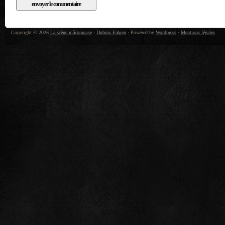
Copyright © 2026
La scène mâconnaise
-
Dubois Fabien
· Powered by
Wordpress
·
Mentions légales