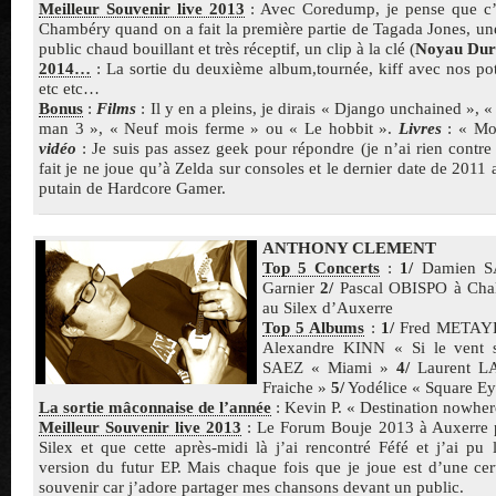
Meilleur Souvenir live 2013
: Avec Coredump, je pense que c’e
Chambéry quand on a fait la première partie de Tagada Jones, un
public chaud bouillant et très réceptif, un clip à la clé (
Noyau Dur
2014…
: La sortie du deuxième album,tournée, kiff avec nos pote
etc etc…
Bonus
:
Films
: Il y en a pleins, je dirais « Django unchained », «
man 3 », « Neuf mois ferme » ou « Le hobbit ».
Livres
: « Mo
vidéo
: Je suis pas assez geek pour répondre (je n’ai rien contre 
fait je ne joue qu’à Zelda sur consoles et le dernier date de 2011 a
putain de Hardcore Gamer.
ANTHONY CLEMENT
Top 5 Concerts
:
1/
Damien SA
Garnier
2/
Pascal OBISPO à Cha
au Silex d’Auxerre
Top 5 Albums
:
1/
Fred METAYE
Alexandre KINN « Si le vent
SAEZ « Miami »
4/
Laurent L
Fraiche »
5/
Yodélice « Square Ey
La sortie mâconnaise de l’année
: Kevin P. « Destination nowher
Meilleur Souvenir live 2013
: Le Forum Bouje 2013 à Auxerre p
Silex et que cette après-midi là j’ai rencontré Féfé et j’ai pu 
version du futur EP. Mais chaque fois que je joue est d’une ce
souvenir car j’adore partager mes chansons devant un public.