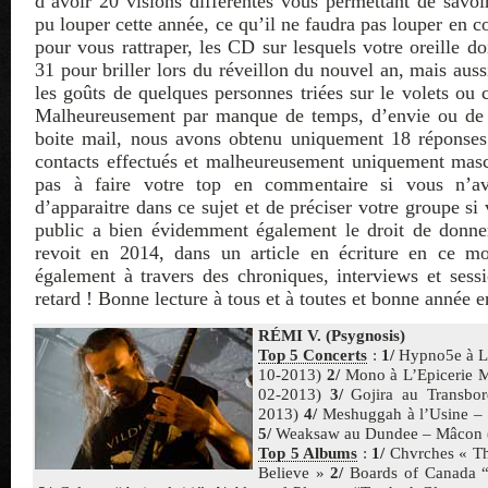
d’avoir 20 visions différentes vous permettant de savo
pu louper cette année, ce qu’il ne faudra pas louper en c
pour vous rattraper, les CD sur lesquels votre oreille do
31 pour briller lors du réveillon du nouvel an, mais auss
les goûts de quelques personnes triées sur le volets ou 
Malheureusement par manque de temps, d’envie ou de 
boite mail, nous avons obtenu uniquement 18 réponse
contacts effectués et malheureusement uniquement mas
pas à faire votre top en commentaire si vous n’a
d’apparaitre dans ce sujet et de préciser votre groupe si
public a bien évidemment également le droit de donne
revoit en 2014, dans un article en écriture en ce 
également à travers des chroniques, interviews et sess
retard ! Bonne lecture à tous et à toutes et bonne année 
RÉMI V. (Psygnosis)
Top 5 Concerts
:
1/
Hypno5e à La
10-2013)
2/
Mono à L’Epicerie M
02-2013)
3/
Gojira au Transbor
2013)
4/
Meshuggah à l’Usine –
5/
Weaksaw au Dundee – Mâcon 
Top 5 Albums
:
1/
Chvrches « Th
Believe »
2/
Boards of Canada “