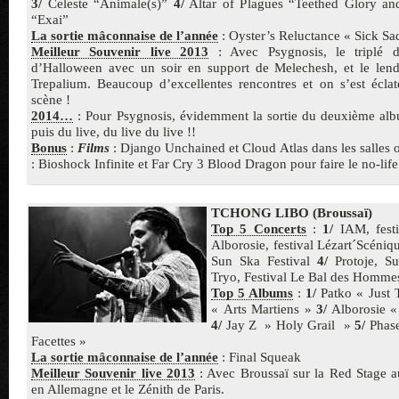
3/
Celeste “Animale(s)”
4/
Altar of Plagues “Teethed Glory an
“Exai”
La sortie mâconnaise de l’année
: Oyster’s Reluctance « Sick Sa
Meilleur Souvenir live 2013
: Avec Psygnosis, le triplé 
d’Halloween avec un soir en support de Melechesh, et le len
Trepalium. Beaucoup d’excellentes rencontres et on s’est écl
scène !
2014…
: Pour Psygnosis, évidemment la sortie du deuxième al
puis du live, du live du live !!
Bonus
:
Films
: Django Unchained et Cloud Atlas dans les salles 
: Bioshock Infinite et Far Cry 3 Blood Dragon pour faire le no-life
TCHONG LIBO (Broussaï)
Top 5 Concerts
:
1/
IAM, festi
Alborosie, festival Lézart´Scéni
Sun Ska Festival
4/
Protoje, S
Tryo, Festival Le Bal des Hommes
Top 5 Albums
:
1/
Patko « Just 
« Arts Martiens »
3/
Alborosie «
4/
Jay Z » Holy Grail »
5/
Phase
Facettes »
La sortie mâconnaise de l’année
: Final Squeak
Meilleur Souvenir live 2013
: Avec Broussaï sur la Red Stage
en Allemagne et le Zénith de Paris.