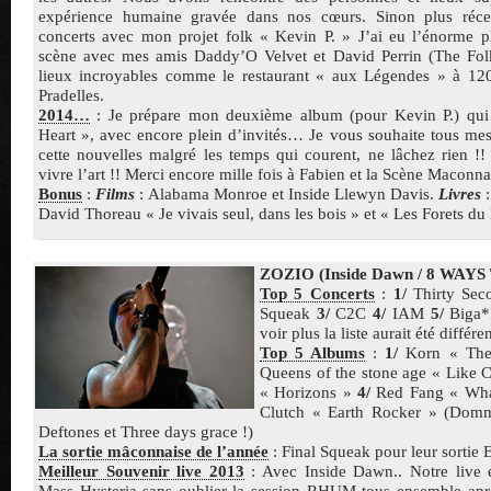
expérience humaine gravée dans nos cœurs. Sinon plus réce
concerts avec mon projet folk « Kevin P. » J’ai eu l’énorme pla
scène avec mes amis Daddy’O Velvet et David Perrin (The Fol
lieux incroyables comme le restaurant « aux Légendes » à 120
Pradelles.
2014…
: Je prépare mon deuxième album (pour Kevin P.) qui 
Heart », avec encore plein d’invités… Je vous souhaite tous me
cette nouvelles malgré les temps qui courent, ne lâchez rien !!
vivre l’art !! Merci encore mille fois à Fabien et la Scène Maconna
Bonus
:
Films
: Alabama Monroe et Inside Llewyn Davis.
Livres
:
David Thoreau « Je vivais seul, dans les bois » et « Les Forets du
ZOZIO (Inside Dawn / 8 WAYS
Top 5 Concerts
:
1/
Thirty Sec
Squeak
3/
C2C
4/
IAM
5/
Biga*R
voir plus la liste aurait été différen
Top 5 Albums
:
1/
Korn « The
Queens of the stone age « Like
« Horizons »
4/
Red Fang « Wha
Clutch « Earth Rocker » (Domm
Deftones et Three days grace !)
La sortie mâconnaise de l’année
: Final Squeak pour leur sortie 
Meilleur Souvenir live 2013
: Avec Inside Dawn.. Notre live 
Mass Hysteria sans oublier la session RHUM tous ensemble aprè