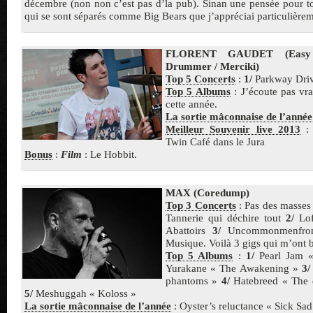
décembre (non non c’est pas d’la pub). Sinan une pensée pour t
qui se sont séparés comme Big Bears que j’appréciai particulièrem
FLORENT GAUDET (Easy 
Drummer / Merciki)
Top 5 Concerts
:
1/
Parkway Dri
Top 5 Albums
: J’écoute pas vra
cette année.
La sortie mâconnaise de l’année
Meilleur Souvenir live 2013
: 
Twin Café dans le Jura
Bonus
:
Film
: Le Hobbit.
MAX (Coredump)
Top 3 Concerts
: Pas des masse
Tannerie qui déchire tout
2/
Lof
Abattoirs
3/
Uncommonmenfrom
Musique. Voilà 3 gigs qui m’ont 
Top 5 Albums
:
1/
Pearl Jam «
Yurakane « The Awakening »
3/
phantoms »
4/
Hatebreed « The d
5/
Meshuggah « Koloss »
La sortie mâconnaise de l’année
: Oyster’s reluctance « Sick Sa