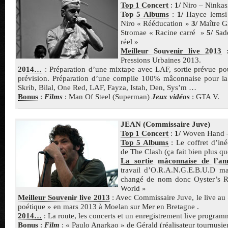
Top 1 Concert
:
1/
Niro – Ninkas
Top 5 Albums
:
1/
Hayce lemsi 
Niro « Rééducation »
3/
Maître G
Stromae « Racine carré »
5/
Sade
réel »
Meilleur Souvenir live 2013
:
Pressions Urbaines 2013.
2014…
: Préparation d’une mixtape avec LAF, sortie prévue pou
prévision. Préparation d’une compile 100% mâconnaise pour la
Skrib, Bilal, One Red, LAF, Fayza, Istah, Den, Sys’m …
Bonus
:
Films
: Man Of Steel (Superman)
Jeux vidéos
: GTA V.
JEAN (Commissaire Juve)
Top 1 Concert
:
1/
Woven Hand –
Top 5 Albums
: Le coffret d’iné
de The Clash (ça fait bien plus q
La sortie mâconnaise de l’an
travail d’O.R.A.N.G.E.B.U.D mai
changé de nom donc Oyster’s R
World »
Meilleur Souvenir live 2013
: Avec Commissaire Juve, le live au «
poétique » en mars 2013 à Moelan sur Mer en Bretagne .
2014…
: La route, les concerts et un enregistrement live program
Bonus
:
Film
: « Paulo Anarkao » de Gérald (réalisateur tournusie