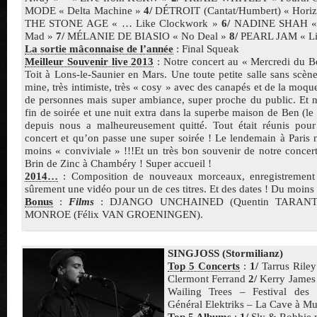
MODE « Delta Machine »
4/
DÉTROIT (Cantat/Humbert) « Hori
THE STONE AGE « … Like Clockwork »
6/
NADINE SHAH « 
Mad »
7/
MÉLANIE DE BIASIO « No Deal »
8/
PEARL JAM « Lig
La sortie mâconnaise de l’année
: Final Squeak
Meilleur Souvenir live 2013
: Notre concert au « Mercredi du B
Toit à Lons-le-Saunier en Mars. Une toute petite salle sans scèn
mine, très intimiste, très « cosy » avec des canapés et de la moqu
de personnes mais super ambiance, super proche du public. Et 
fin de soirée et une nuit extra dans la superbe maison de Ben (le 
depuis nous a malheureusement quitté. Tout était réunis pou
concert et qu’on passe une super soirée ! Le lendemain à Paris 
moins « conviviale » !!!Et un très bon souvenir de notre concert
Brin de Zinc à Chambéry ! Super accueil !
2014…
: Composition de nouveaux morceaux, enregistrement
sûrement une vidéo pour un de ces titres. Et des dates ! Du moins
Bonus
:
Films
: DJANGO UNCHAINED (Quentin TARANT
MONROE (Félix VAN GROENINGEN).
SINGJOSS (Stormilianz)
Top 5 Concerts
:
1/
Tarrus Riley
Clermont Ferrand
2/
Kerry James 
Wailing Trees – Festival des 
Général Elektriks – La Cave à M
Top 5 Albums
:
1/
Sly & Robbie p